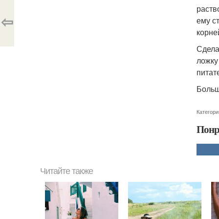
раств
⇦
ему с
корне
Сдела
ложку
питат
Больш
Категори
Понр
Читайте также