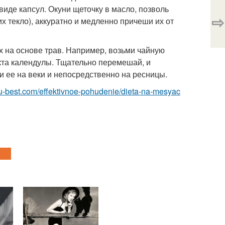
виде капсул. Окуни щеточку в масло, позволь
⇨
их текло), аккуратно и медленно причеши их от
 на основе трав. Например, возьми чайную
акта календулы. Тщательно перемешай, и
и ее на веки и непосредственно на ресницы.
i.ru-best.com/effektivnoe-pohudenie/dieta-na-mesyac