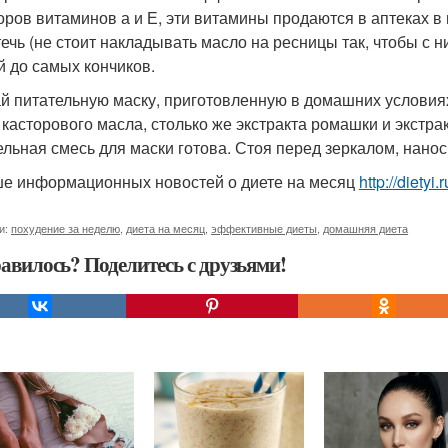
оров витаминов а и Е, эти витамины продаются в аптеках в 
течь (не стоит накладывать масло на ресницы так, чтобы с н
й до самых кончиков.
й питательную маску, приготовленную в домашних условиях
 касторового масла, столько же экстракта ромашки и экстр
ельная смесь для маски готова. Стоя перед зеркалом, нанос
е информационных новостей о диете на месяц
http://diety
и:
похудение за неделю
,
диета на месяц
,
эффективные диеты
,
домашняя диета
авилось? Поделитесь с друзьями!