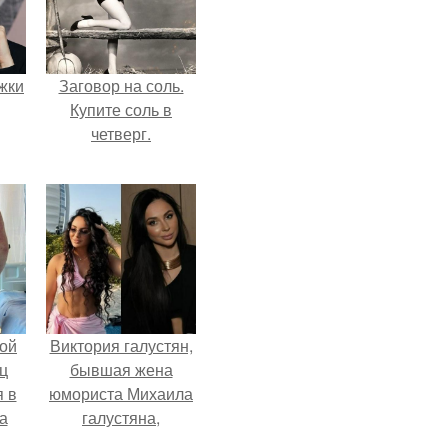
ожки
Заговор на соль.
Купите соль в
четверг.
ой
Виктория галустян,
ц
бывшая жена
я в
юмориста Михаила
а
галустяна,
го
рассказала о