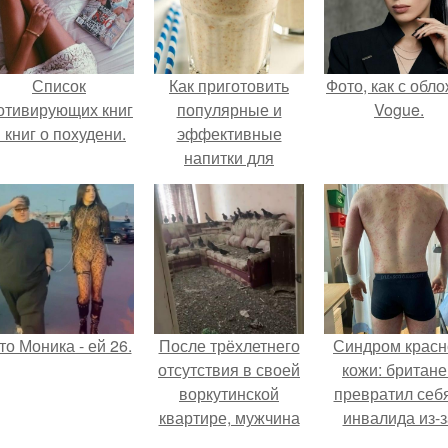
Список
Как приготовить
Фото, как с обл
отивирующих книг
популярные и
Vogue.
 книг о похудени.
эффективные
напитки для
похудения!
то Моника - ей 26.
После трёхлетнего
Синдром красн
отсутствия в своей
кожи: британе
воркутинской
превратил себ
квартире, мужчина
инвалида из-з
вернулся и
бесконтрольно