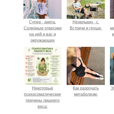
Супер - диета.
Неделькин - с.
Солидные отвесики
Встречи и груши.
м
на ней и вас и
и
окружающих
порадуют!
Некоторые
Как разогнать
Э
психосоматические
метаболизм.
причины лишнего
веса: