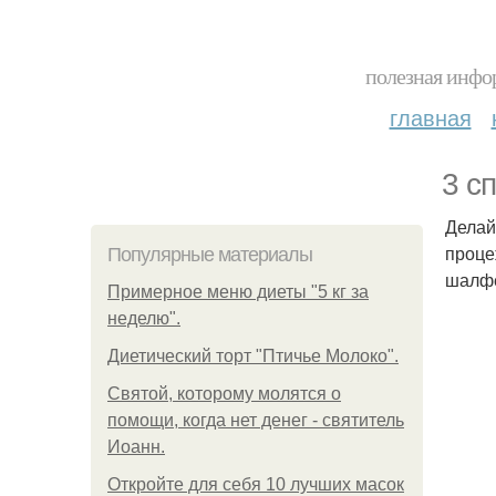
полезная инфор
главная
3 с
Делай
проце
Популярные материалы
шалфе
Примерное меню диеты "5 кг за
неделю".
Диетический торт "Птичье Молоко".
Святой, которому молятся о
помощи, когда нет денег - святитель
Иоанн.
Откройте для себя 10 лучших масок