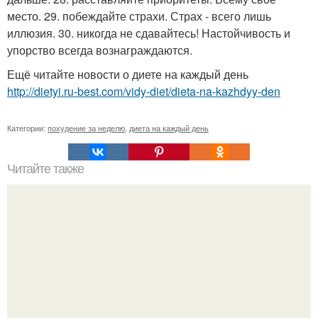
место. 29. побеждайте страхи. Страх - всего лишь
иллюзия. 30. никогда не сдавайтесь! Настойчивость и
упорство всегда вознаграждаются.
Ещё читайте новости о диете на каждый день
http://dietyi.ru-best.com/vidy-diet/dieta-na-kazhdyy-den
Категории:
похудение за неделю
,
диета на каждый день
Читайте также
Самые эффективные упражнения на ягодицы, бедра и
икры?