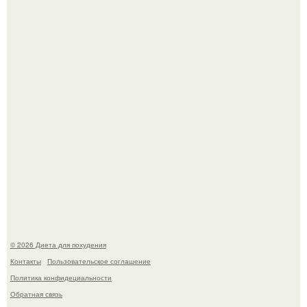
180626: вау, прошло уже 4 месяца с тех пор, как Чо боа
родила.
Это Моника - ей 26.
© 2026 Диета для похудения
Контакты
Пользовательское соглашение
Политика конфидециальности
Обратная связь