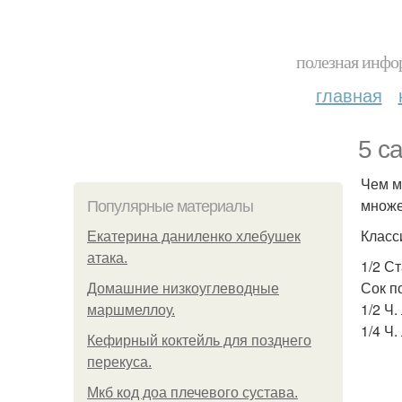
полезная инфор
главная
5 с
Чем м
множе
Популярные материалы
Класс
Екатерина даниленко хлебушек
атака.
1/2 С
Сок п
Домашние низкоуглеводные
1/2 Ч.
маршмеллоу.
1/4 Ч
Кефирный коктейль для позднего
перекуса.
Мкб код доа плечевого сустава.