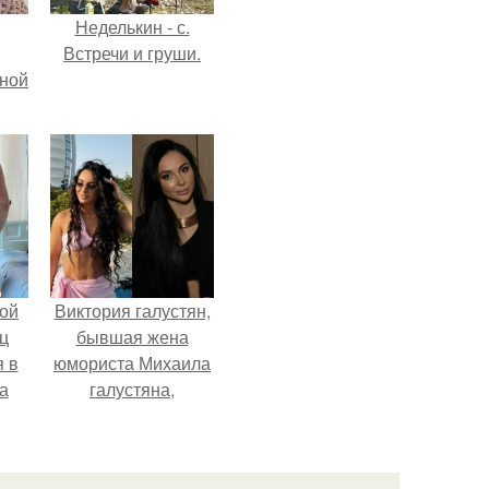
Неделькин - с.
Встречи и груши.
мной
ой
Виктория галустян,
ц
бывшая жена
я в
юмориста Михаила
а
галустяна,
го
рассказала о
я
неожиданных
последствиях