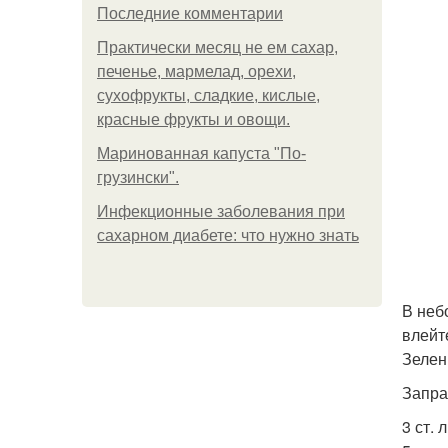
Последние комментарии
Практически месяц не ем сахар,
печенье, мармелад, орехи,
сухофрукты, сладкие, кислые,
красные фрукты и овощи.
Маринованная капуста "По-
грузински".
Инфекционные заболевания при
сахарном диабете: что нужно знать
В неб
влейт
Зелен
Запра
3 ст. 