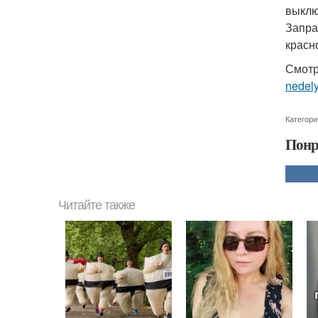
выклю
Запра
красн
Смотр
nedel
Категори
Понр
Читайте также