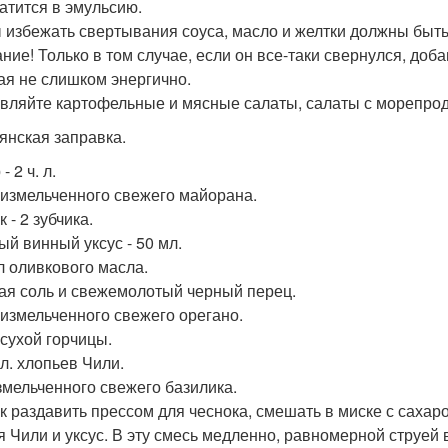
атится в эмульсию.
 избежать свертывания соуса, масло и желтки должны быт
ние! Только в том случае, если он все-таки свернулся, доб
ая не слишком энергично.
вляйте картофельные и мясные салаты, салаты с морепрод
янская заправка.
- 2 ч. л.
л. измельченного свежего майорана.
 - 2 зубчика.
ый винный уксус - 50 мл.
л оливкового масла.
ая соль и свежемолотый черный перец.
. измельченного свежего орегано.
. сухой горчицы.
. л. хлопьев Чили.
измельченного свежего базилика.
к раздавить прессом для чеснока, смешать в миске с сахаром 
я Чили и уксус. В эту смесь медленно, равномерной струей