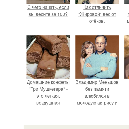
С чего начать, если
Как отличить
вы весите за 100?
"Жировой" вес от
отёков.
Домашние конфеты
Владимир Меньшов
"Три Мушкетера" -
без памяти
это легкая,
влюбился в
воздушная
молодую актрису и
шоколадная нуга,
даже решил уйти от
покрытая
алентовой ради
молочным
неё.