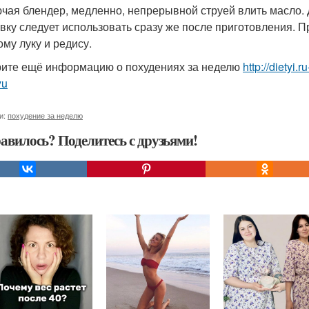
чая блендер, медленно, непрерывной струей влить масло. 
вку следует использовать сразу же после приготовления. П
ому луку и редису.
ите ещё информацию о похудениях за неделю
http://dietyi
yu
и:
похудение за неделю
авилось? Поделитесь с друзьями!