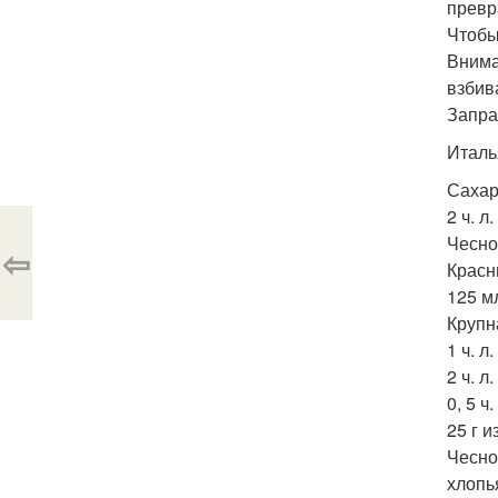
превр
Чтобы
Внима
взбив
Запра
Италь
Сахар 
2 ч. 
Чеснок
⇦
Красн
125 м
Крупн
1 ч. л
2 ч. л
0, 5 ч
25 г 
Чесно
хлопь