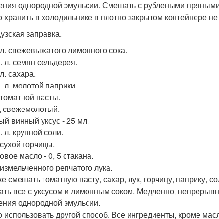
ения однородной эмульсии. Смешать с рублеными пряными 
 хранить в холодильнике в плотно закрытом контейнере не
узская заправка.
. л. свежевыжатого лимонного сока.
ч. л. семян сельдерея.
. л. сахара.
ч. л. молотой паприки.
. томатной пасты.
 свежемолотый.
ый винный уксус - 25 мл.
ч. л. крупной соли.
. сухой горчицы.
вое масло - 0, 5 стакана.
. измельченного репчатого лука.
ке смешать томатную пасту, сахар, лук, горчицу, паприку, 
ть все с уксусом и лимонным соком. Медленно, непрерывно
ения однородной эмульсии.
 использовать другой способ. Все ингредиенты, кроме масл