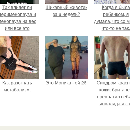
Так влияет ли
Шикарный животик
Когда я была
перименопауза и
за 6 недель?
ребенком, я
менопауза на вес
думала, что со 
или все это
что-то не так.
ерунда?
Как разогнать
Это Моника - ей 26.
Синдром красн
метаболизм.
кожи: британе
превратил себ
инвалида из-з
бесконтрольно
использовани
мази.