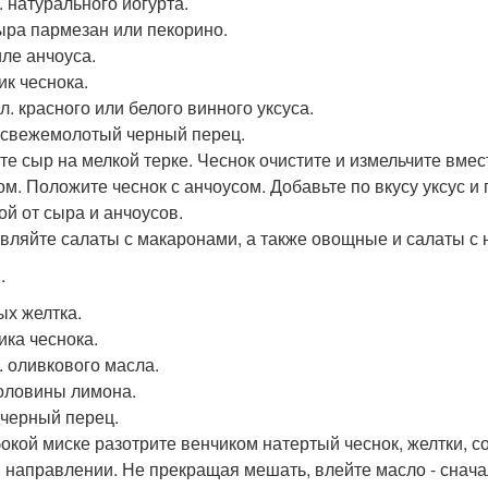
л. натурального йогурта.
сыра пармезан или пекорино.
иле анчоуса.
ик чеснока.
 л. красного или белого винного уксуса.
 свежемолотый черный перец.
те сыр на мелкой терке. Чеснок очистите и измельчите вмес
ом. Положите чеснок с анчоусом. Добавьте по вкусу уксус и 
ой от сыра и анчоусов.
вляйте салаты с макаронами, а также овощные и салаты с
.
ых желтка.
ика чеснока.
л. оливкового масла.
оловины лимона.
 черный перец.
бокой миске разотрите венчиком натертый чеснок, желтки, с
 направлении. Не прекращая мешать, влейте масло - сначал