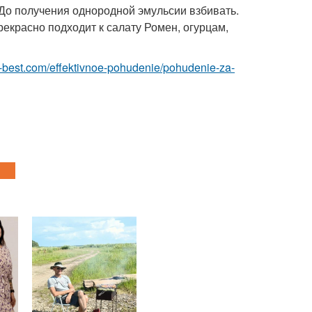
До получения однородной эмульсии взбивать.
рекрасно подходит к салату Ромен, огурцам,
.ru-best.com/effektivnoe-pohudenie/pohudenie-za-