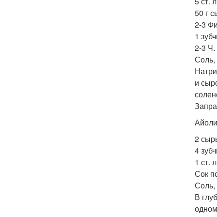
5 ст. 
50 г 
2-3 Ф
1 зубч
2-3 Ч.
Соль,
Натри
и сыр
солен
Запра
Айоли
2 сыр
4 зубч
1 ст. 
Сок п
Соль,
В глу
одном