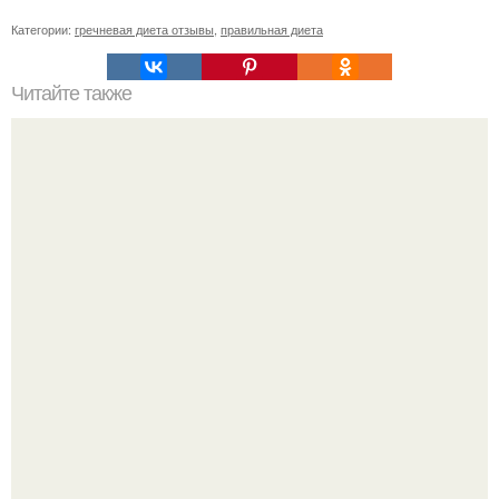
Категории:
гречневая диета отзывы
,
правильная диета
Читайте также
Гречка с кефиром творят чудеса!