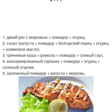
1. дикий рис с морковью + помидор + огурец.
2. салат (капуста + помидор + болгарский перец + огурец
+ оливковое масло).
3. гречневая каша + руккола + помидор + соевый соус.
4. консервированный горошек + помидор + огурец +
соленый огурчик.
5. запеченный помидор + капуста + морковь.