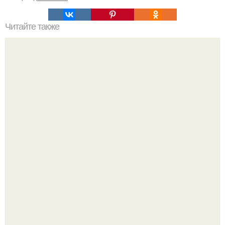
Читайте также
Меню правильного питания?
Метабуст нужен не "Идеальным", а живым людям.