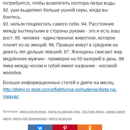
потребуется, чтобы вскипятить полтора литра воды.
92. уши выделяют больше ушной серы, когда вы
боитесь.
93. нельзя пощекотать самого себя. 94. Расстояние
между вытянутыми в стороны руками - это и есть ваш
рост. 95. человек - единственное животное, которое
плачет из-за эмоций. 96. Правши живут в среднем на
девять лет дольше левшей. 97. Женщины сжигают жир
медленнее мужчин - примерно на 50 калорий в день. 98.
ямка между носом и губой имеет название - носовой
желобок.
Больше информационных статей о диете на месяц
http://dietyi.ru-best.com/effektivnoe-pohudenie/dieta-na-
mesyac
Категории:
диета для мужчин
,
диета на каждый день
,
быстрая диета
,
самая самая
диета
,
диета для беременных
,
диета на месяц