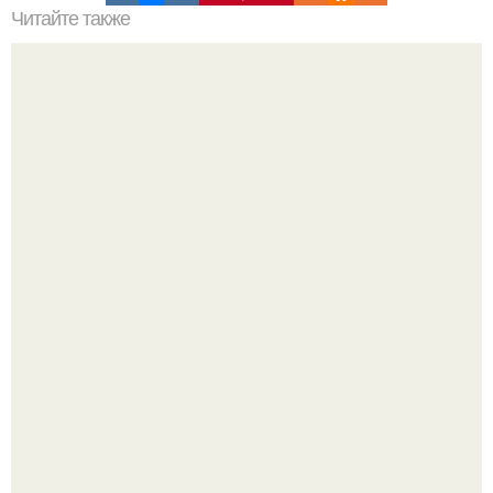
Читайте также
8 волшебных рецептов от кашля.
Метабуст нужен не "Идеальным", а живым людям.