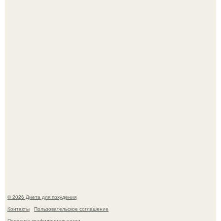
После трёхлетнего отсутствия в своей воркутинской
квартире, мужчина вернулся и обнаружил, что его
жилище стало пристанищем для стаи голубей.
Виктория галустян, бывшая жена юмориста Михаила
галустяна, рассказала о неожиданных последствиях
развода.
© 2026 Диета для похудения
Контакты
Пользовательское соглашение
Политика конфидециальности