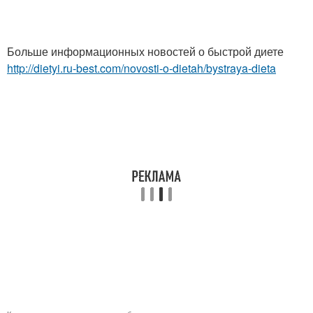
Больше информационных новостей о быстрой диете
http://dietyi.ru-best.com/novosti-o-dietah/bystraya-dieta