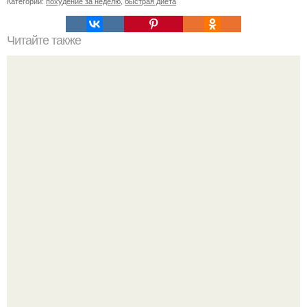
Категории:
похудение за неделю
,
быстрая диета
Читайте также
Как отличить "Жировой" вес от отёков.
Так влияет ли перименопауза и менопауза на вес или