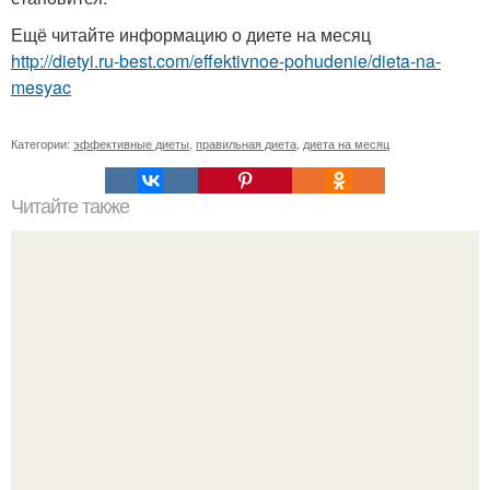
Ещё читайте информацию о диете на месяц
http://dietyi.ru-best.com/effektivnoe-pohudenie/dieta-na-
mesyac
Категории:
эффективные диеты
,
правильная диета
,
диета на месяц
Читайте также
Мы готовим сыр "Филадельфия" в домашних условиях.