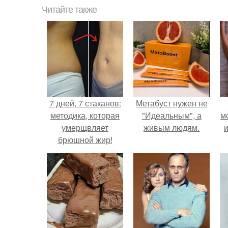
Читайте также
7 дней, 7 стаканов:
Метабуст нужен не
методика, которая
"Идеальным", а
м
умерщвляет
живым людям.
и
брюшной жир!