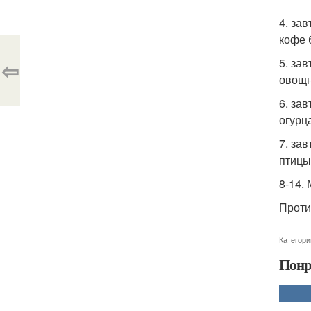
4. за
кофе 
5. за
⇦
овощн
6. зав
огурц
7. за
птицы
8-14. 
Проти
Категори
Понр