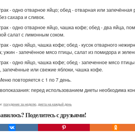
втрак - одно отварное яйцо; обед - отварная или запечённая
без сахара и сливок.
втрак - одно отварное яйцо, чашка кофе; обед - два яйца, по
ой салат с лимонным соком.
трак - одно яйцо, чашка кофе; обед - кусок отварного нежир
а; ужин - запечённое мясо птицы, салат из помидора и зелен
втрак - одно яйцо, чашка кофе; обед - запеченное мясо птицы
, запечённые или свежие яблоки, чашка кофе.
Меню повторяется с 1 по 7 день.
вопоказания: перед использованием диеты необходима конс
и:
похудение за неделю
,
диета на каждый день
авилось? Поделитесь с друзьями!