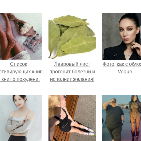
Список
Лавровый лист
Фото, как с обл
отивирующих книг
прогонит болезни и
Vogue.
 книг о похудени.
исполнит желания!