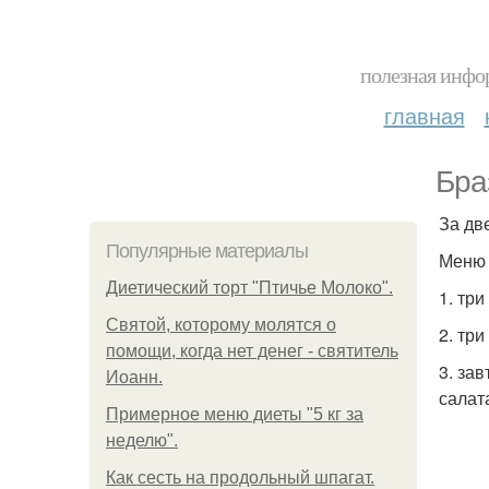
полезная инфор
главная
Бра
За дв
Популярные материалы
Меню 
Диетический торт "Птичье Молоко".
1. тр
Святой, которому молятся о
2. тр
помощи, когда нет денег - святитель
3. за
Иоанн.
салата
Примерное меню диеты "5 кг за
неделю".
Как сесть на продольный шпагат.