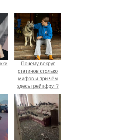
ожки
Почему вокруг
статинов столько
мифов и при чём
здесь грейпфрут?