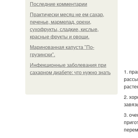
Последние комментарии
Практически месяц не ем сахар,
печенье, мармелад, орехи,
сухофрукты, сладкие, кислые,
красные фрукты и овощи.
Маринованная капуста "По-
грузински".
Инфекционные заболевания при
1. пр
сахарном диабете: что нужно знать
рассы
растен
2. хо
завяз
3. оч
приго
перем