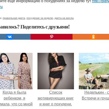
ите ещё информацию о похудениях за неделю тут
http://di
yu
и:
правильная диета
,
похудение за неделю
,
диета на месяц
авилось? Поделитесь с друзьями!
Когда я была
Список
Неделькин - с
ребенком, я
мотивирующих книг
Встречи и груш
мала, что со мной
и книг о похудени.