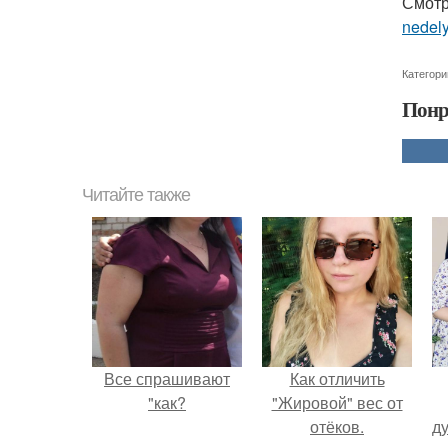
Смотр
nedel
Категори
Понр
Читайте также
Все спрашивают
Как отличить
"как?
"Жировой" вес от
отёков.
ду