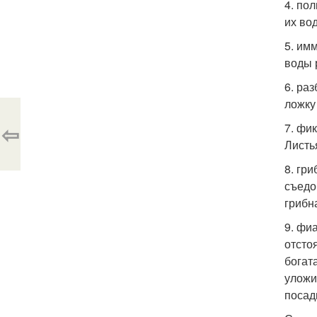
4. по
их во
5. им
воды 
6. ра
ложку
⇦
7. фи
Листь
8. гр
съедо
грибн
9. фи
отсто
богат
уложи
посад