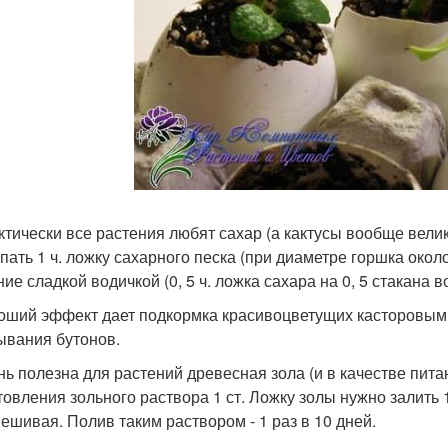
актически все растения любят сахар (а кактусы вообще вел
пать 1 ч. ложку сахарного песка (при диаметре горшка около
ие сладкой водичкой (0, 5 ч. ложка сахара на 0, 5 стакана в
роший эффект дает подкормка красивоцветущих касторовым м
ывания бутонов.
ень полезна для растений древесная зола (и в качестве пит
товления зольного раствора 1 ст. Ложку золы нужно залить 1
ешивая. Полив таким раствором - 1 раз в 10 дней.