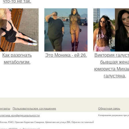
что-то не так.
Как разогнать
Это Моника - ей 26.
Виктория галуст
метаболизм.
бывшая жен
юмориста Миха
галустяна,
рассказала о
неожиданны
последствия
развода.
онтакты
Пользовательское соглашение
Обратная связь
олитика конфидециальности
Копирование разрешено при у
 Москва, ЮАО, Орехово-Борисово Северное, Шипиловская улица 28А, Офисно-гостиничный
мплекс «МИЛАН», м. Домодедовская"