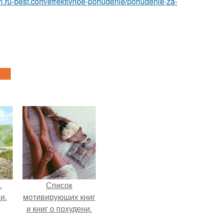
etyi.ru-best.com/effektivnoe-pohudenie/pohudenie-za-
.
Список
и.
мотивирующих книг
и книг о похудени.