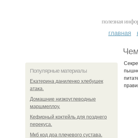
полезная инфор
главная
Чем
Секре
пышно
Популярные материалы
питат
Екатерина даниленко хлебушек
прави
атака.
Домашние низкоуглеводные
маршмеллоу.
Кефирный коктейль для позднего
перекуса.
Мкб код доа плечевого сустава.