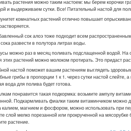
ливать растения можно таким настоем: мы берем корочки г
дой и выдерживаем сутки. Все! Питательный настой для пол
мунитет комнатных растений отлично повышает опрыскивани
растворяется.
збавленный сок алоэ тоже подходит всем распространенны
 сока развести в полутора литрах воды.
кусы можно раз в месяц поливать подслащенной водой. На о
я этих растений можно молоком протирать. Это придаст рас
ибной настой поможет вашим растениям выглядеть здоровы
бные грибы в пропорции 1 к 1. через сутки настой слейте, а
ая вода для полива будет готова.
алкам понравится такая подкормка: возьмите ампулу витамин
янной. Подкармливать фиалки таким витаминчиком можно дв
а калием, магнием и фосфором, можно использовать при пе
те слой мелко порезанной или прокрученной на мясорубке 
ите растение.