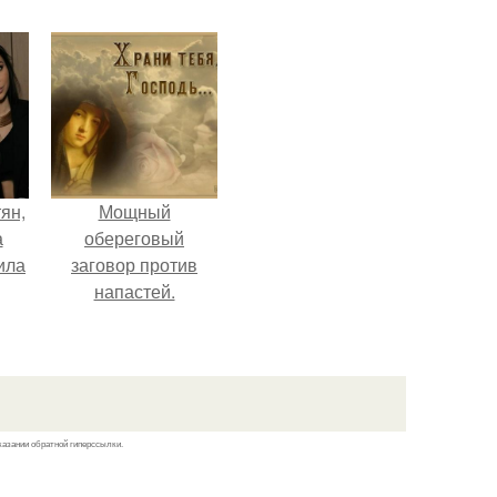
ян,
Мощный
а
обереговый
ила
заговор против
напастей.
х
х
казании обратной гиперссылки.