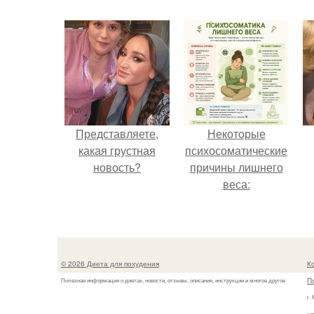
Представляете,
Некоторые
какая грустная
психосоматические
новость?
причины лишнего
веса:
© 2026 Диета для похудения
К
П
Полезная информация о диетах, новости, отзывы, описания, инструкции и многое другое
г.
ко