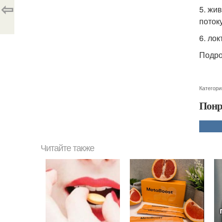
⇦
5. жи
поток
6. ло
Подро
Категори
Понр
Читайте также