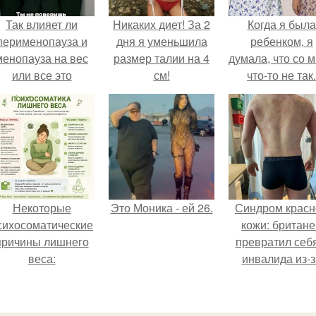
Так влияет ли
Никаких диет! За 2
Когда я была
перименопауза и
дня я уменьшила
ребенком, я
менопауза на вес
размер талии на 4
думала, что со 
или все это
см!
что-то не так.
ерунда?
Некоторые
Это Моника - ей 26.
Синдром красн
сихосоматические
кожи: британе
причины лишнего
превратил себ
веса:
инвалида из-з
бесконтрольно
использовани
мази.