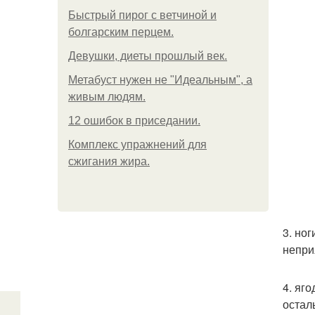
Быстрый пирог с ветчиной и
болгарским перцем.
Девушки, диеты прошлый век.
Метабуст нужен не "Идеальным", а
живым людям.
12 ошибок в приседании.
Комплекс упражнений для
сжигания жира.
3. но
непри
4. яг
остал