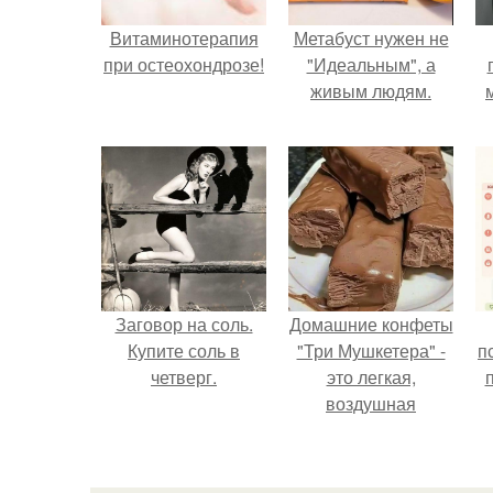
Витаминотерапия
Метабуст нужен не
при остеохондрозе!
"Идеальным", а
живым людям.
Заговор на соль.
Домашние конфеты
Купите соль в
"Три Мушкетера" -
п
четверг.
это легкая,
воздушная
шоколадная нуга,
покрытая
молочным