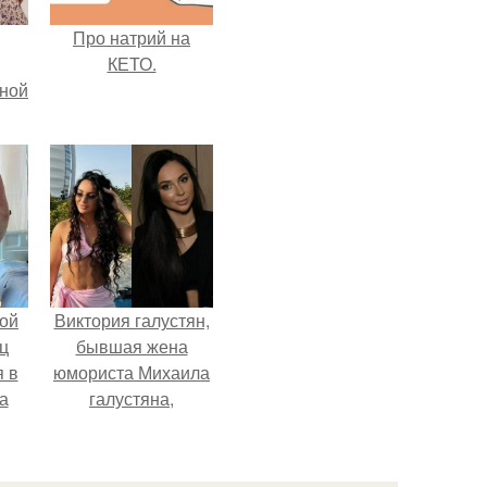
Про натрий на
КЕТО.
мной
ой
Виктория галустян,
ц
бывшая жена
я в
юмориста Михаила
а
галустяна,
го
рассказала о
я
неожиданных
последствиях