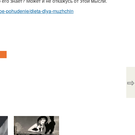
о его знает? Может и не откажусь от этой мысли.
ivnoe-pohudenie/dieta-dlya-muzhchin
⇨