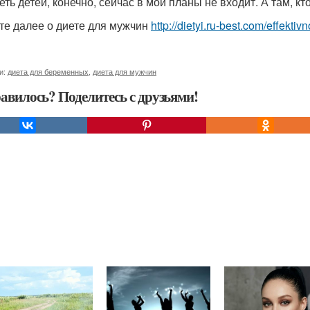
ть детей, конечно, сейчас в мои планы не входит. А там, кт
те далее о диете для мужчин
http://dietyi.ru-best.com/effekt
и:
диета для беременных
,
диета для мужчин
авилось? Поделитесь с друзьями!