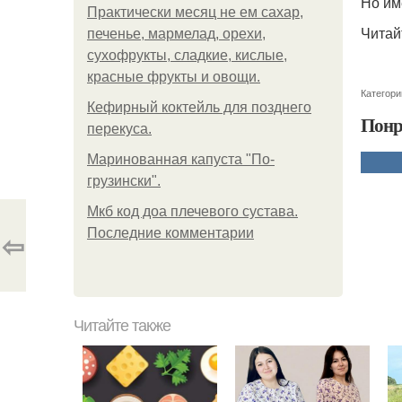
Но име
Практически месяц не ем сахар,
Читай
печенье, мармелад, орехи,
сухофрукты, сладкие, кислые,
красные фрукты и овощи.
Категори
Кефирный коктейль для позднего
Понр
перекуса.
Маринованная капуста "По-
грузински".
Мкб код доа плечевого сустава.
Последние комментарии
⇦
Читайте также