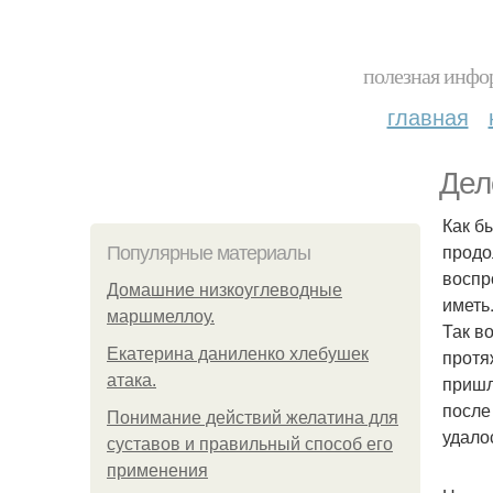
полезная инфор
главная
Дел
Как б
продо
Популярные материалы
воспр
Домашние низкоуглеводные
иметь
маршмеллоу.
Так в
Екатерина даниленко хлебушек
протя
атака.
пришл
после
Понимание действий желатина для
удало
суставов и правильный способ его
применения