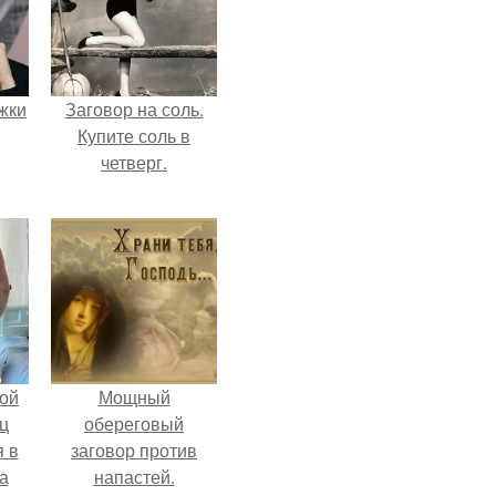
ожки
Заговор на соль.
Купите соль в
четверг.
ой
Мощный
ц
обереговый
я в
заговор против
а
напастей.