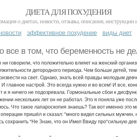
ДИЕТА ДЛЯ ПОХУДЕНИЯ
мация о диетах, новости, отзывы, описания, инструкции 
новости
эффективное похудение
виды диет
о все в том, что беременность не д
ы ни говорили, что положительно влияет на женский организ
лжительности детородного периода. Чем больше детей, тем
оизвести на свет. Однако, знать всей правды молодым девчо
. И главное настрой. Это всегда нужно и во всем! И все, ко
от и я ничего не подозревала. Гормональные сбои к дисфун
жении нескольких лет он не работал. Это я поняла уже посл
ось. Что такое лапароскопия знаешь? Так вот именно это мн
 операции пришёл и сказал: "много видел сильных мужчин, 
сь сохранить "Не Знаю, что он Имел Ввиду про"сильную дев