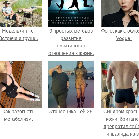
Неделькин - с.
9 простых методов
Фото, как с обл
Встречи и груши.
развития
Vogue.
позитивного
отношения к жизни.
Как разогнать
Это Моника - ей 26.
Синдром красн
метаболизм.
кожи: британе
превратил себ
инвалида из-з