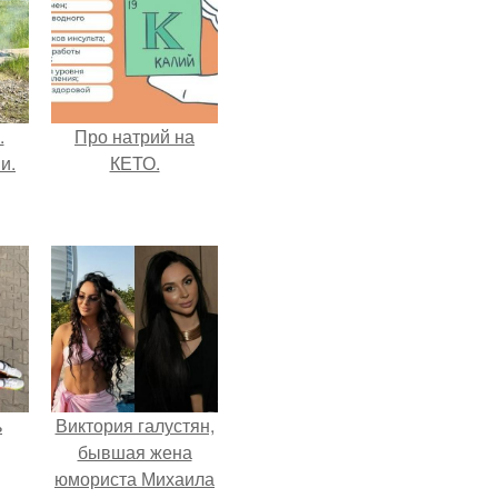
.
Про натрий на
и.
КЕТО.
ь
Виктория галустян,
бывшая жена
юмориста Михаила