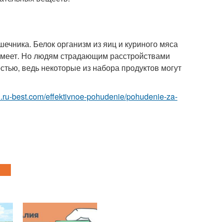
шечника. Белок организм из яиц и куриного мяса
 имеет. Но людям страдающим расстройствами
стью, ведь некоторые из набора продуктов могут
tyi.ru-best.com/effektivnoe-pohudenie/pohudenie-za-