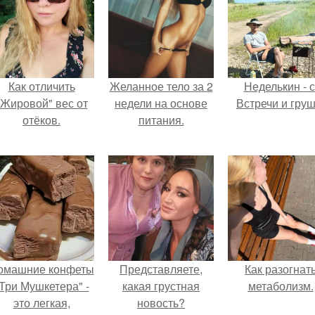
Как отличить
Желанное тело за 2
Неделькин - с
"Жировой" вес от
недели на основе
Встречи и груш
отёков.
питания.
омашние конфеты
Представляете,
Как разогнат
Три Мушкетера" -
какая грустная
метаболизм.
это легкая,
новость?