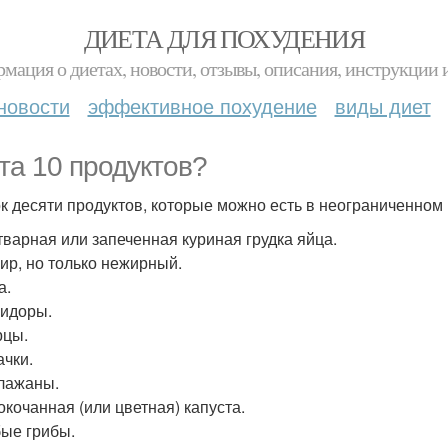
ДИЕТА ДЛЯ ПОХУДЕНИЯ
мация о диетах, новости, отзывы, описания, инструкции 
новости
эффективное похудение
виды диет
та 10 продуктов?
к десяти продуктов, которые можно есть в неограниченном 
Отварная или запеченная куриная грудка яйца.
фир, но только нежирный.
а.
мидоры.
рцы.
ачки.
клажаны.
окочанная (или цветная) капуста.
бые грибы.