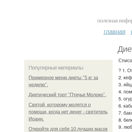
полезная инфор
главная
Дие
Списо
Популярные материалы
? 1. 
2. ке
Примерное меню диеты "5 кг за
3. яйц
неделю".
4. по
Диетический торт "Птичье Молоко".
5. огу
Святой, которому молятся о
6. каб
помощи, когда нет денег - святитель
7. ба
Иоанн.
8. бел
9. лю
Откройте для себя 10 лучших масок