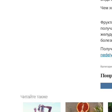
Чем х
Фрукт
получ
желуд
болез
Получ
nedel
Категори
Понр
Читайте также