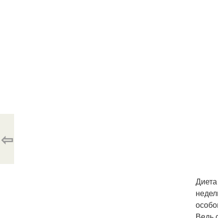
⇦
Диета
недел
особо
Ведь 