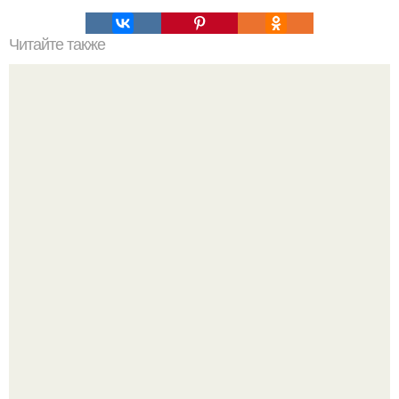
Читайте также
Упражнения, чтобы подтянуть тело за 2 недели.
Метабуст нужен не "Идеальным", а живым людям.