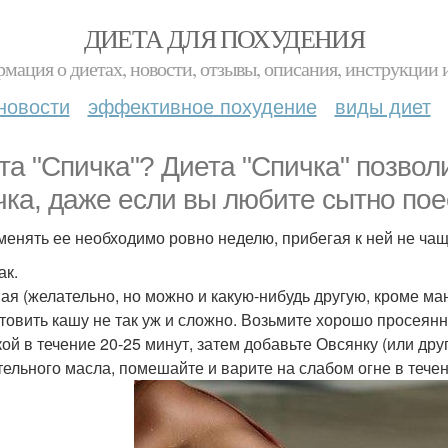
ДИЕТА ДЛЯ ПОХУДЕНИЯ
мация о диетах, новости, отзывы, описания, инструкции 
новости
эффективное похудение
виды диет
та "Спичка"? Диета "Спичка" позволи
чка, даже если вы любите сытно пое
менять ее необходимо ровно неделю, прибегая к ней не чащ
ак.
ая (желательно, но можно и какую-нибудь другую, кроме м
товить кашу не так уж и сложно. Возьмите хорошо просеян
ой в течение 20-25 минут, затем добавьте Овсянку (или др
тельного масла, помешайте и варите на слабом огне в тече