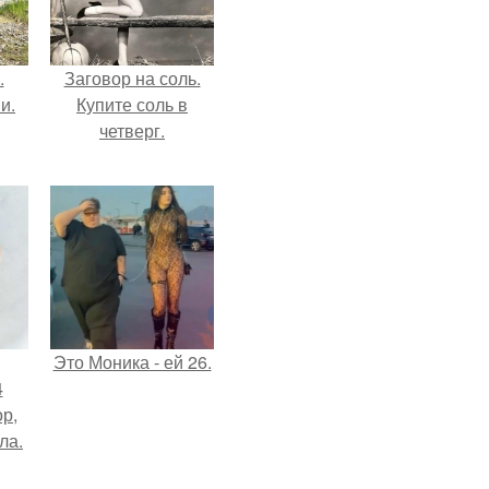
.
Заговор на соль.
и.
Купите соль в
четверг.
Это Моника - ей 26.
4
ор,
ла.