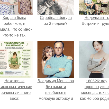
Когда я была
Стройная фигура
Неделькин - с
ребенком, я
за 2 недели?
Встречи и груш
мала, что со мной
что-то не так.
Некоторые
Владимир Меньшов
180626: вау,
сихосоматические
без памяти
прошло уже 
причины лишнего
влюбился в
месяца с тех п
веса:
молодую актрису и
как Чо боа роди
даже решил уйти от