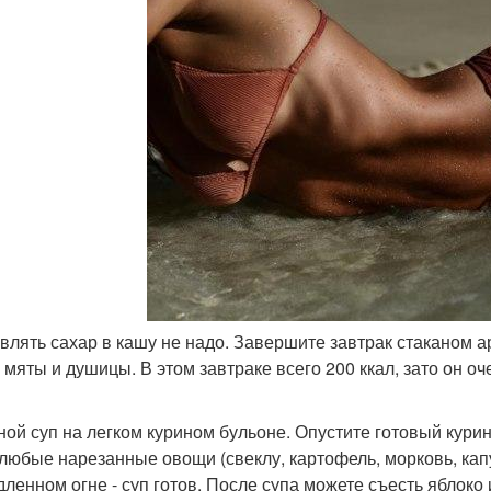
авлять сахар в кашу не надо. Завершите завтрак стаканом а
, мяты и душицы. В этом завтраке всего 200 ккал, зато он о
ой суп на легком курином бульоне. Опустите готовый кури
 любые нарезанные овощи (свеклу, картофель, морковь, капу
дленном огне - суп готов. После супа можете съесть яблоко 