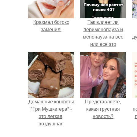
Крахмал ботокс
Так влияет ли
заменил!
перименопауза и
менопауза на вес
ду
или все это
ерунда?
Домашние конфеты
Представляете,
"Три Мушкетера" -
какая грустная
п
это легкая,
новость?
воздушная
шоколадная нуга,