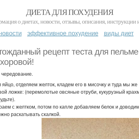
ДИЕТА ДЛЯ ПОХУДЕНИЯ
мация о диетах, новости, отзывы, описания, инструкции 
новости
эффективное похудение
виды диет
гожданный рецепт теста для пельме
хоровой!
п чередование.
 яйцо, отделяем желток, кладем его в мисочку и туда мы ж
вой ложке: (перемолотые овсяные отруби, кукурузный крахм
удьте).
раем с желтком, потом по капле добавляем белок и доводим 
ожно раскатывать скалкой.