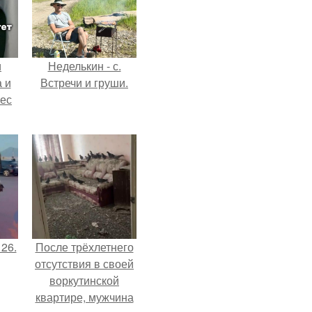
и
Неделькин - с.
 и
Встречи и груши.
вес
 26.
После трёхлетнего
отсутствия в своей
воркутинской
квартире, мужчина