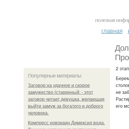
полезная инфор
главная
Дол
Про
2 эта
Популярные материалы
Берем
столо
Заговор на удачное и скорое
не заб
замужество (старинный: - этот
Расти
заговор читает девушка, желающая
его м
выйти замуж за богатого и доброго
человека.
Компресс новокаин Димексид вода.