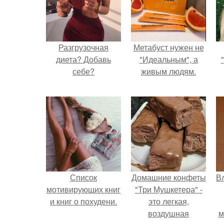
Разгрузочная
Метабуст нужен не
диета? Добавь
"Идеальным", а
себе?
живым людям.
Список
Домашние конфеты
В
мотивирующих книг
"Три Мушкетера" -
и книг о похудени.
это легкая,
воздушная
м