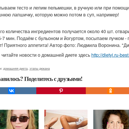
тываем тесто и лепим пельмешки, в ручную или при помощи
нюю лапшичку, которую можно потом в суп, например!
ого количества ингредиентов получается около 40 шт. отв
5-7 мин. Подаём с бульоном и йогуртом, посыпаем лучком -
т! Приятного аппетита! Автор фото: Людмила Воронина. "Д
 читайте новости о домашней диете здесь
http://dietyi.ru-b
и:
домашняя диета
,
этапы дюкана
авилось? Поделитесь с друзьями!