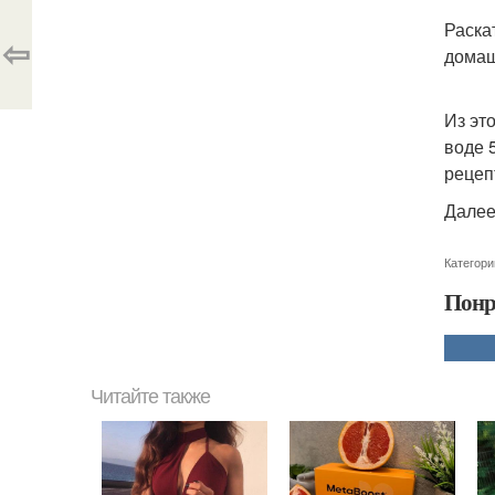
Раска
⇦
домаш
Из эт
воде 
рецеп
Далее
Категори
Понр
Читайте также