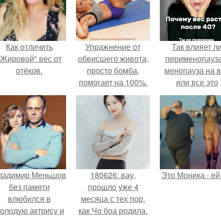
Как отличить
Упражнение от
Так влияет л
"Жировой" вес от
обвисшего живота,
перименопауза
отёков.
просто бомба,
менопауза на 
помогает на 100%.
или все это
ерунда?
ладимир Меньшов
180626: вау,
Это Моника - ей
без памяти
прошло уже 4
влюбился в
месяца с тех пор,
олодую актрису и
как Чо боа родила.