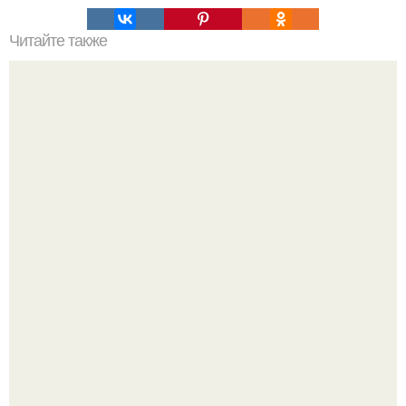
Читайте также
Медовая вода изгонит паразитов, поможет похудеть и
много другое.
Неделькин - с. Встречи и груши.