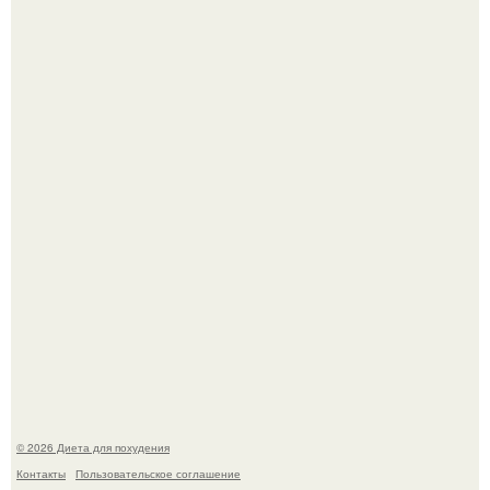
После трёхлетнего отсутствия в своей воркутинской
квартире, мужчина вернулся и обнаружил, что его
жилище стало пристанищем для стаи голубей.
Виктория галустян, бывшая жена юмориста Михаила
галустяна, рассказала о неожиданных последствиях
развода.
© 2026 Диета для похудения
Контакты
Пользовательское соглашение