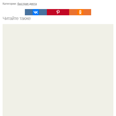
Категории:
быстрая диета
Читайте также
8 упражнений для борьбы со вторым подбородком.