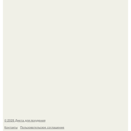
После трёхлетнего отсутствия в своей воркутинской
квартире, мужчина вернулся и обнаружил, что его
жилище стало пристанищем для стаи голубей.
Виктория галустян, бывшая жена юмориста Михаила
галустяна, рассказала о неожиданных последствиях
развода.
© 2026 Диета для похудения
Контакты
Пользовательское соглашение