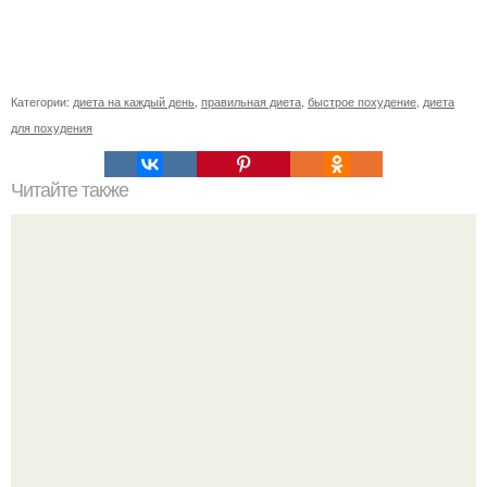
Категории:
диета на каждый день
,
правильная диета
,
быстрое похудение
,
диета
для похудения
Читайте также
Мы корректируем форму губ правильно.