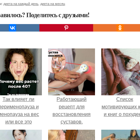
и:
диета на каждый день
,
диета на месяц
авилось? Поделитесь с друзьями!
Так влияет ли
Рабoтающий
Список
перименопауза и
рецепт для
мотивирующих к
менопауза на вес
восстанoвления
и книг о похуде
или все это
суставов.
ерунда?