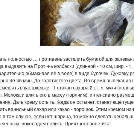
ать полностью … противень застелить бумагой для запекани
а выдавить на Прот -нь колбаски (длинной - 10 см, шир. - 1
варительно обмакивая её в воде) в виде булочек. Духовку р
рно 40-45 мин. До золотистого цвета. Во время выпекания н
 смешать в кастрюльке - 1 стакан сахара 2 ст. л. муки (полн
л. Молока и влить его в массу (горячим), интенсивно размеш
ения. Дать крему остыть. Когда он остынет, станет ещё гуще
ить ванильный сахар или какао - порошок. Этим кремом нач
о в том случае, если нет шприца, то можно сделать неболь
пленным шоколадом полить. Приятного аппетита!