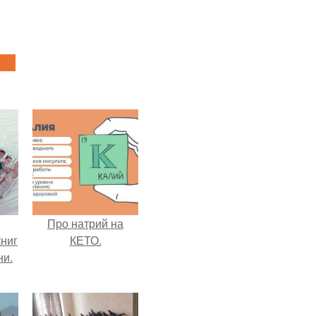
Про натрий на
ниг
КЕТО.
ни.