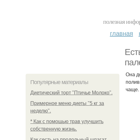
полезная инфор
главная
Ест
пал
Она д
полив
Популярные материалы
чаще.
Диетический торт "Птичье Молоко".
Примерное меню диеты "5 кг за
неделю".
* Как с помощью трав улучшить
собственную жизнь.
Как сесть на продольный шпагат.