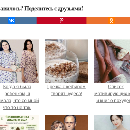
авилось? Поделитесь с друзьями!
Когда я была
Гречка с кефиром
Список
ребенком, я
творят чудеса!
мотивирующих к
мала, что со мной
и книг о похуде
что-то не так.