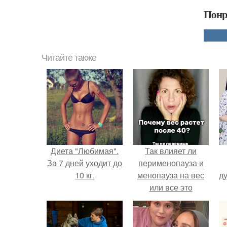
Понр
Читайте также
Диета "Любимая".
Так влияет ли
За 7 дней уходит до
перименопауза и
10 кг.
менопауза на вес
ду
или все это
ерунда?