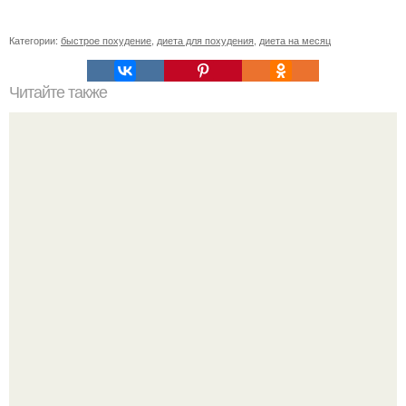
Категории:
быстрое похудение
,
диета для похудения
,
диета на месяц
Читайте также
Арбузный сок. Свойства, состав, лечение и как
приготовить сок арбуза.