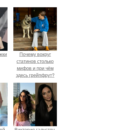
ожки
Почему вокруг
статинов столько
мифов и при чём
здесь грейпфрут?
ой
Виктория галустян,