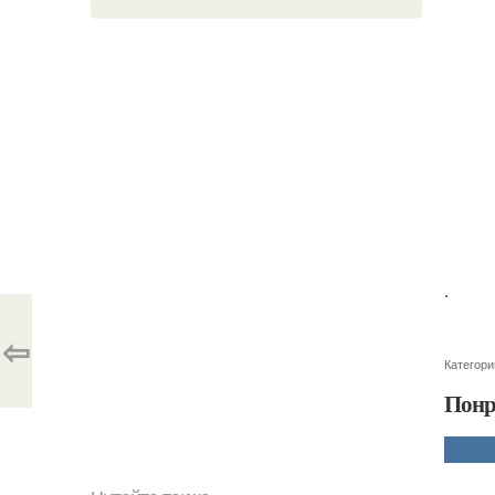
.
⇦
Категори
Понр