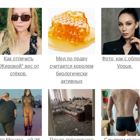
Как отличить
Мед по праву
Фото, как с обл
"Жировой" вес от
считается королем
Vogue.
отёков.
биологически
активных
продуктов.
то Моника - ей 26.
После трёхлетнего
Синдром красн