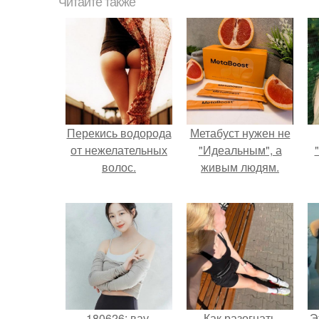
Читайте также
Перекись водорода
Метабуст нужен не
от нежелательных
"Идеальным", а
волос.
живым людям.
180626: вау,
Как разогнать
Э