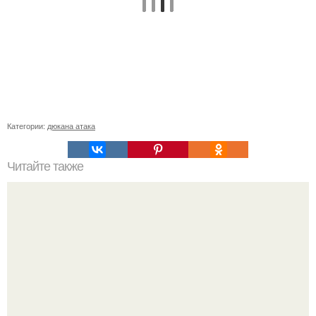
Категории:
дюкана атака
Читайте также
Овсяная диета. Эта диета, помимо избавления от
лишних килограммов, оказывает оздоровительное