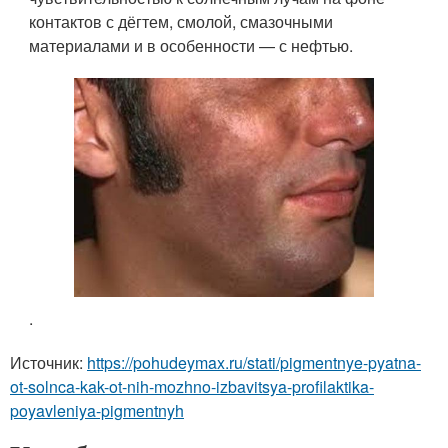
контактов с дёгтем, смолой, смазочными
материалами и в особенности — с нефтью.
.
Источник:
https://pohudeymax.ru/stati/pigmentnye-pyatna-
ot-solnca-kak-ot-nih-mozhno-izbavitsya-profilaktika-
poyavleniya-pigmentnyh