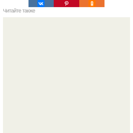
Читайте также
Кодовые слова для похудения. 85 слов - паролей,
которые притягивают желаемое.
Метабуст нужен не "Идеальным", а живым людям.