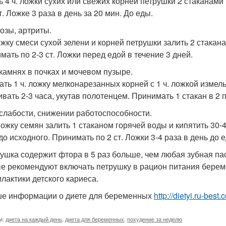
ь 4 ч. ложки сухих или свежих корней петрушки 2 стаканами 
т. Ложке 3 раза в день за 20 мин. До еды.
розы, артриты.
ложку смеси сухой зелени и корней петрушки залить 2 стакан
мать по 2-3 ст. Ложки перед едой в течение 3 дней.
 камнях в почках и мочевом пузыре.
ть 1 ч. ложку мелконарезанных корней с 1 ч. ложкой измель
ивать 2-3 часа, укутав полотенцем. Принимать 1 стакан в 2
 слабости, снижении работоспособности.
 Ложку семян залить 1 стаканом горячей воды и кипятить 30-
до исходного. Принимать по 2 ст. Ложки 3-4 раза в день до 
рушка содержит фтора в 5 раз больше, чем любая зубная па
е рекомендуют включать петрушку в рацион питания берем
лактики детского кариеса.
е информации о диете для беременных
http://dietyi.ru-be
и:
диета на каждый день
,
диета для беременных
,
похудение за неделю