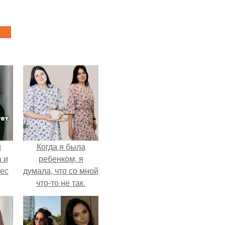
и
Когда я была
 и
ребенком, я
вес
думала, что со мной
что-то не так.