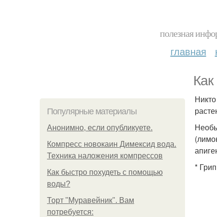
полезная инфор
главная
Как
Никто
расте
Популярные материалы
Необы
Анонимно, если опубликуете.
(лимо
Компресс новокаин Димексид вода.
апиге
Техника наложения компрессов
* Грип
Как быстро похудеть с помощью
воды?
Торт "Муравейник". Вам
потребуется: