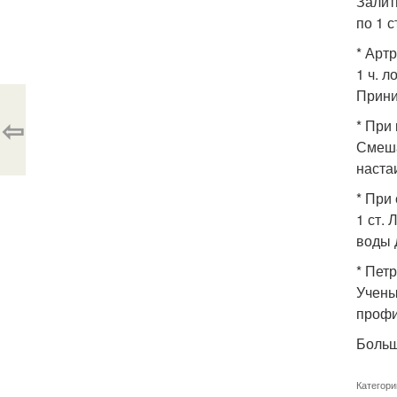
Залит
по 1 с
* Арт
1 ч. 
Прини
⇦
* При
Смеша
наста
* При
1 ст.
воды 
* Пет
Учены
профи
Больш
Категори