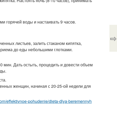
кипятка. Настоять ночь (8-10 часов), принимать
ами горячей воды и настаивать 9 часов.
⇨
ченных листьев, залить стаканом кипятка,
 приема до еды небольшими глотками.
40 мин. Дать остыть, процедить и довести объем
еды.
ста.
енных женщин, начиная с 20-25-ой недели для
st.com/effektivnoe-pohudenie/dieta-dlya-beremennyh