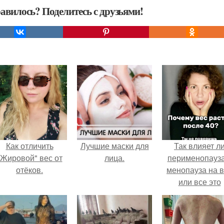
авилось? Поделитесь с друзьями!
Как отличить
Лучшие маски для
Так влияет л
"Жировой" вес от
лица.
перименопауза
отёков.
менопауза на 
или все это
ерунда?