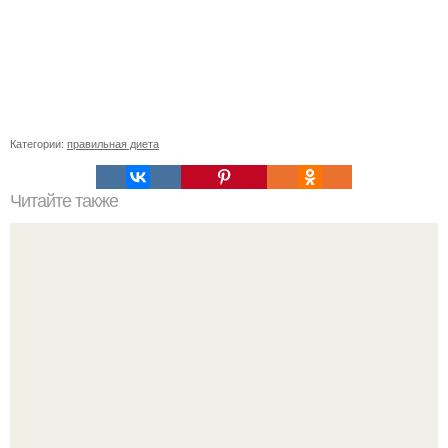
Категории:
правильная диета
Читайте также
Домашняя мазь от тяжести в ногах и болей в суставах.