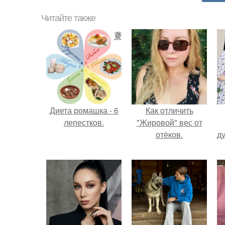
Читайте также
Диета ромашка - 6
Как отличить
лепестков.
"Жировой" вес от
отёков.
ду