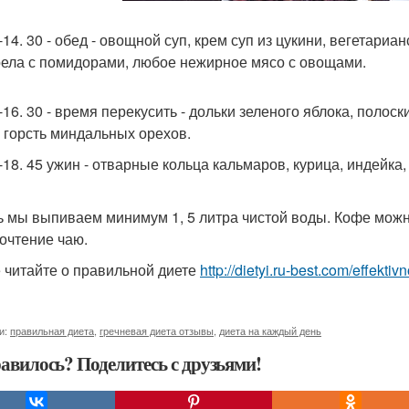
-14. 30 - обед - овощной суп, крем суп из цукини, вегетари
ела с помидорами, любое нежирное мясо с овощами.
-16. 30 - время перекусить - дольки зеленого яблока, полос
, горсть миндальных орехов.
0-18. 45 ужин - отварные кольца кальмаров, курица, индейка,
ь мы выпиваем минимум 1, 5 литра чистой воды. Кофе можн
очтение чаю.
 читайте о правильной диете
http://dietyi.ru-best.com/effekti
и:
правильная диета
,
гречневая диета отзывы
,
диета на каждый день
авилось? Поделитесь с друзьями!