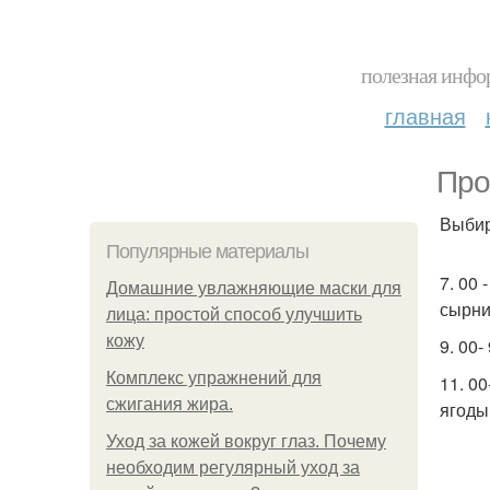
полезная инфор
главная
Про
Выбир
Популярные материалы
7. 00 
Домашние увлажняющие маски для
сырни
лица: простой способ улучшить
кожу
9. 00-
Комплекс упражнений для
11. 0
сжигания жира.
ягоды
Уход за кожей вокруг глаз. Почему
необходим регулярный уход за