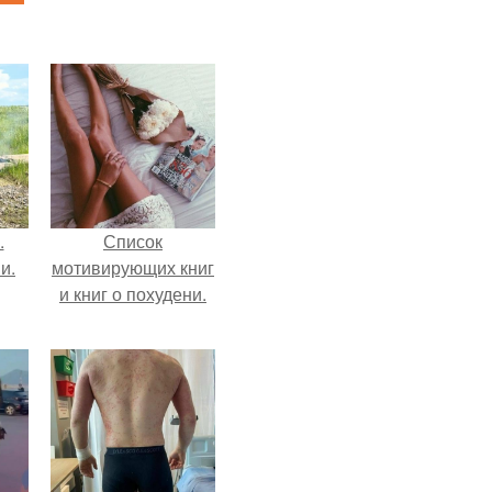
.
Список
и.
мотивирующих книг
и книг о похудени.