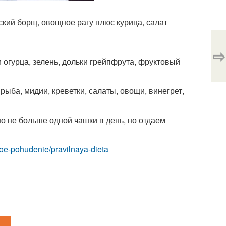
анский борщ, овощное рагу плюс курица, салат
⇨
ки огурца, зелень, дольки грейпфрута, фруктовый
 рыба, мидии, креветки, салаты, овощи, винегрет,
о не больше одной чашки в день, но отдаем
vnoe-pohudenie/pravilnaya-dieta