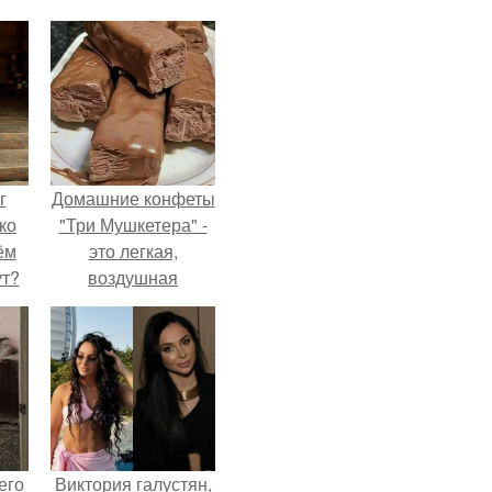
г
Домашние конфеты
ко
"Три Мушкетера" -
ём
это легкая,
ут?
воздушная
шоколадная нуга,
покрытая
молочным
шоколадом.
его
Виктория галустян,