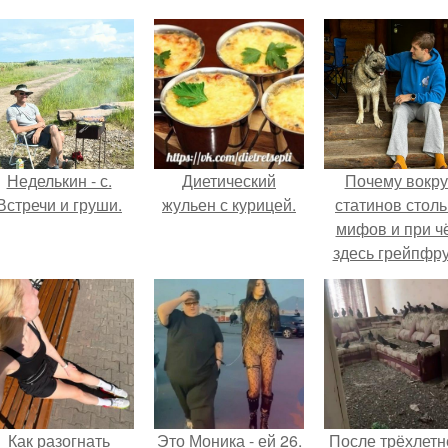
Неделькин - с.
Диетический
Почему вокру
Встречи и груши.
жульен с курицей.
статинов столь
мифов и при ч
здесь грейпфр
Как разогнать
Это Моника - ей 26.
После трёхлетн