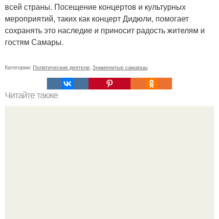
всей страны. Посещение концертов и культурных
мероприятий, таких как концерт Дидюли, помогает
сохранять это наследие и приносит радость жителям и
гостям Самары.
Категории:
Политические деятели
,
Знаменитые самарцы
Читайте также
Кожура бананов для похудения. 10 лайфхаков с
банановой кожурой.