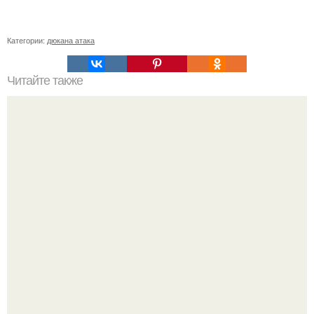
Категории:
дюкана атака
Читайте также
Булочки из овсяных отрубей на несколько дней.