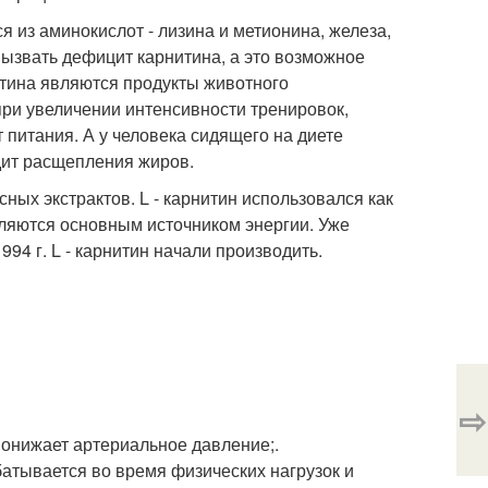
я из аминокислот - лизина и метионина, железа,
 вызвать дефицит карнитина, а это возможное
итина являются продукты животного
при увеличении интенсивности тренировок,
 питания. А у человека сидящего на диете
одит расщепления жиров.
сных экстрактов. L - карнитин использовался как
ляются основным источником энергии. Уже
94 г. L - карнитин начали производить.
⇨
понижает артериальное давление;.
атывается во время физических нагрузок и