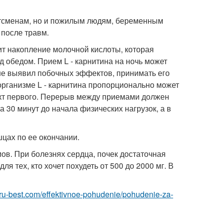
ртсменам, но и пожилым людям, беременным
после травм.
зит накопление молочной кислоты, которая
д обедом. Прием L - карнитина на ночь может
не выявил побочных эффектов, принимать его
организме L - карнитина пропорционально может
ект первого. Перерыв между приемами должен
 30 минут до начала физических нагрузок, а в
цах по ее окончании.
в. При болезнях сердца, почек достаточная
для тех, кто хочет похудеть от 500 до 2000 мг. В
yi.ru-best.com/effektivnoe-pohudenie/pohudenie-za-