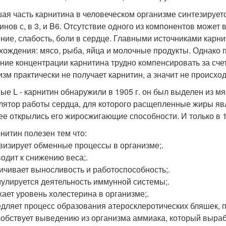
ая часть карнитина в человеческом организме синтезируетс
инов с, в 3, и B6. Отсутствие одного из компонентов может
ние, слабость, боли в сердце. Главными источниками карн
хождения: мясо, рыба, яйца и молочные продукты. Однако 
ние концентрации карнитина трудно компенсировать за счет
изм практически не получает карнитин, а значит не происх
ые L - карнитин обнаружили в 1905 г. он был выделен из мя
лятор работы сердца, для которого расщепленные жиры яв
ее открылись его жиросжигающие способности. И только в 19
рнитин полезен тем что:
ивизирует обменные процессы в организме;.
водит к снижению веса;.
личивает выносливость и работоспособность;.
мулируется деятельность иммунной системы;.
жает уровень холестерина в организме;.
едляет процесс образования атеросклеротических бляшек, 
собствует выведению из организма аммиака, который выраб