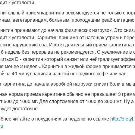
дит к усталости.
нительный прием карнитина рекомендуется не только спо
нам, вегетарианцам, больным, проходящим реабилитацию 
арнитин принимают до начала физических нагрузок. Это сни
дит к усталости. Карнитин принимают натощак утром и пере
сти к нарушению сна. И хотя длительный прием карнитина 
 6 недель без перерыва не рекомендуется. С увеличение в 
читься D - карнитин который снизит или нейтрализует эфф
не менее 2 недель. Карнитин в жидкой форме принимается за
ой за 40 минут запивая чашкой несладкого кофе или чая.
 карнитина до начала аэробной нагрузки снизит боли в мыш
ная норма приема карнитина обычно не превышает 3 граммо
т 500 до 1000 мг. Для спортсменов от 1000 до 3000 мг. Ну а 
будет достаточно.
бнее читайте о похудениях за неделю по ссылке
http://diet
yu