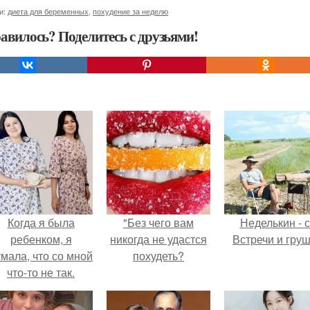
и:
диета для беременных
,
похудение за неделю
авилось? Поделитесь с друзьями!
Когда я была
"Без чего вам
Неделькин - с
ребенком, я
никогда не удастся
Встречи и груш
мала, что со мной
похудеть?
что-то не так.