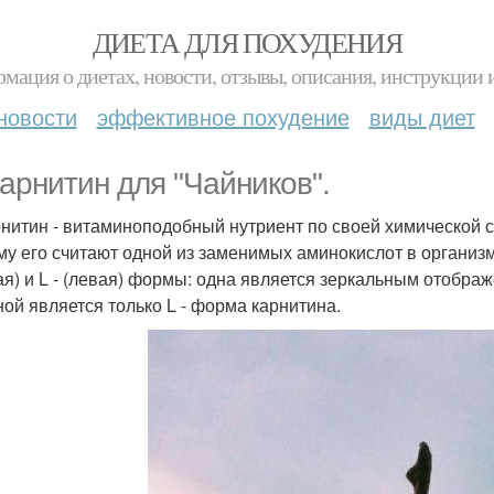
ДИЕТА ДЛЯ ПОХУДЕНИЯ
мация о диетах, новости, отзывы, описания, инструкции 
новости
эффективное похудение
виды диет
 карнитин для "Чайников".
арнитин - витаминоподобный нутриент по своей химической с
му его считают одной из заменимых аминокислот в организм
ая) и L - (левая) формы: одна является зеркальным отображ
ной является только L - форма карнитина.