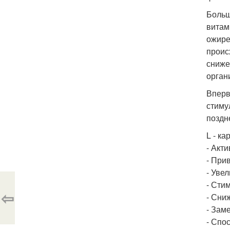
Больш
витам
ожире
проис
сниже
орган
Вперв
стиму
поздн
L - ка
- Акт
- При
- Уве
- Сти
⇦
- Сни
- Зам
- Спо