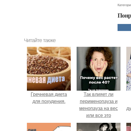
Категори
Понр
Читайте также
Гречневая диета
Так влияет ли
для похудения.
перименопауза и
менопауза на вес
ду
или все это
ерунда?