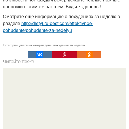
ванночки с этим же настоем. Будьте здоровы!
Смотрите ещё информацию о похудениях за неделю в
разделе
http://dietyi.ru-best.com/effektivnoe-
pohudenie/pohudenie-za-nedelyu
Категории:
диета на каждый день
,
похудение за неделю
Читайте также
Шведская диета. Мы сбрасываем 7 кг за неделю на
шведской диете.