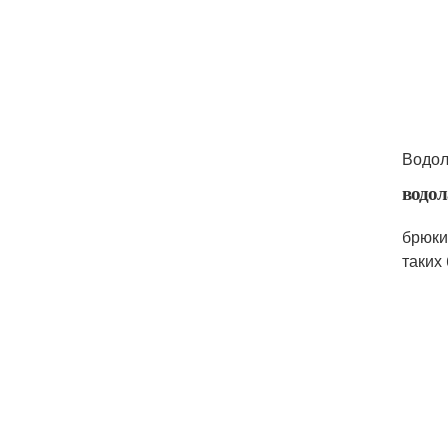
Водол
водол
брюки
таких