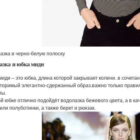
азка в черно-белую полоску
азка и юбка миди
миди – это юбка, длина которой закрывает колени. в сочетан
торимый элегантно-сдержанный образ.важно только правил
ты.
ой юбке отлично подойдёт водолазка бежевого цвета, а в к
или полуботинки, а также берет и рюкзак.