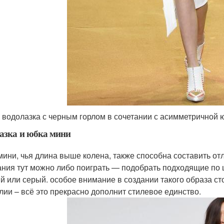
 водолазка с черным горлом в сочетании с асимметричной 
азка и юбка мини
мини, чья длина выше колена, также способна составить от
ания тут можно либо поиграть — подобрать подходящие по 
й или серый. особое внимание в создании такого образа сто
лии – всё это прекрасно дополнит стилевое единство.