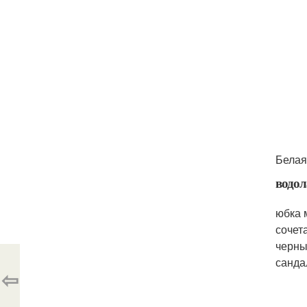
Белая
водол
юбка 
сочет
черны
санда
⇦