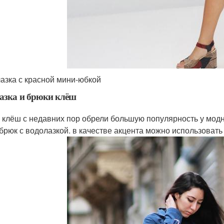
азка с красной мини-юбкой
азка и брюки клёш
 клёш с недавних пор обрели большую популярность у мод
 брюк с водолазкой. в качестве акцента можно использоват