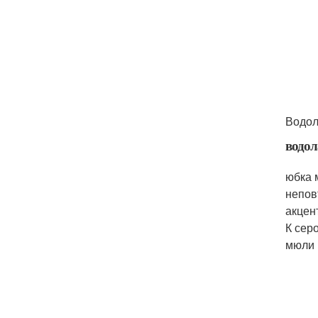
Водол
водол
юбка 
непов
акцен
К сер
мюли 