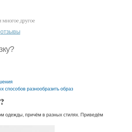
и многое другое
отзывы
зку?
ошения
ых способов разнообразить образ
у?
ом одежды, причём в разных стилях. Приведём