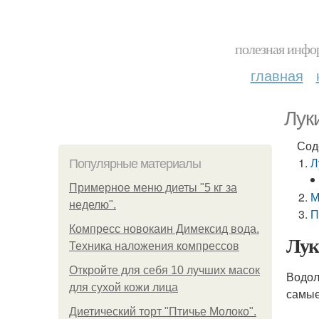
полезная инфор
главная
Лук
Сод
Л
Популярные материалы
Примерное меню диеты "5 кг за
М
неделю".
П
Компресс новокаин Димексид вода.
Лук
Техника наложения компрессов
Откройте для себя 10 лучших масок
Водол
для сухой кожи лица
самые
Диетический торт "Птичье Молоко".