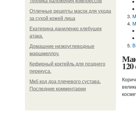
Техника наложения компрессов
Отличные рецепты масок для ухода
М
за сухой кожей лица
М
Екатерина даниленко хлебушек
атака.
В
Домашние низкоуглеводные
маршмеллоу.
Мак
120
Кефирный коктейль для позднего
перекуса.
Корич
Мкб код доа плечевого сустава.
велик
Последние комментарии
косме