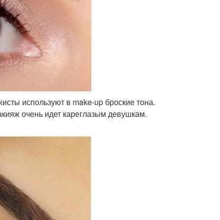
исты используют в make-up броские тона.
акияж очень идет кареглазым девушкам.