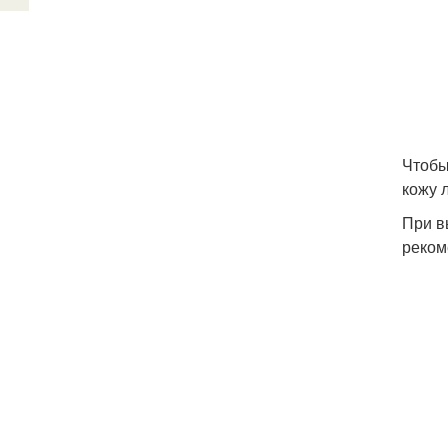
Чтобы
кожу 
При в
реком