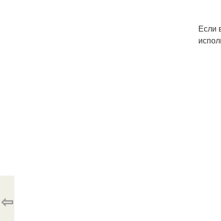
Если 
испол
⇦