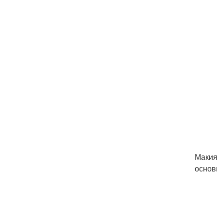
Макия
основ