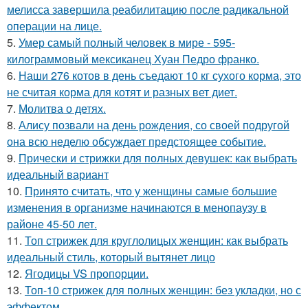
мелисса завершила реабилитацию после радикальной
операции на лице.
5.
Умер самый полный человек в мире - 595-
килограммовый мексиканец Хуан Педро франко.
6.
Наши 276 котов в день съедают 10 кг сухого корма, это
не считая корма для котят и разных вет диет.
7.
Молитва о детях.
8.
Алису позвали на день рождения, со своей подругой
она всю неделю обсуждает предстоящее событие.
9.
Прически и стрижки для полных девушек: как выбрать
идеальный вариант
10.
Принято считать, что у женщины самые большие
изменения в организме начинаются в менопаузу в
районе 45-50 лет.
11.
Топ стрижек для круглолицых женщин: как выбрать
идеальный стиль, который вытянет лицо
12.
Ягодицы VS пропорции.
13.
Топ-10 стрижек для полных женщин: без укладки, но с
эффектом