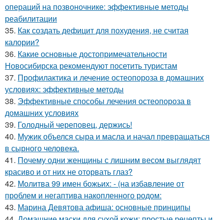
операций на позвоночнике: эффективные методы
реабилитации
35.
Как создать дефицит для похудения, не считая
калории?
36.
Какие основные достопримечательности
Новосибирска рекомендуют посетить туристам
37.
Профилактика и лечение остеопороза в домашних
условиях: эффективные методы
38.
Эффективные способы лечения остеопороза в
домашних условиях
39.
Голодный череповец, держись!
40.
Мужик объелся сыра и масла и начал превращаться
в сырного человека.
41.
Почему одни женщины с лишним весом выглядят
красиво и от них не оторвать глаз?
42.
Молитва 99 имен божьих: - (на избавление от
проблем и негаптива накопленного родом:
43.
Марина Девятова афиша: основные принципы
44.
Домашние маски для сухой кожи: простые рецепты и