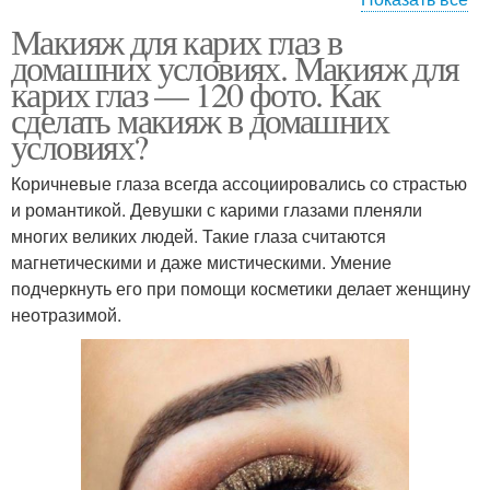
Макияж для карих глаз в
Макияж для голубых
Макияж с волосами
домашних условиях. Макияж для
глаз
карих глаз — 120 фото. Как
сделать макияж в домашних
условиях?
Профессиональный
макияж
Коричневые глаза всегда ассоциировались со страстью
и романтикой. Девушки с карими глазами пленяли
многих великих людей. Такие глаза считаются
магнетическими и даже мистическими. Умение
подчеркнуть его при помощи косметики делает женщину
неотразимой.