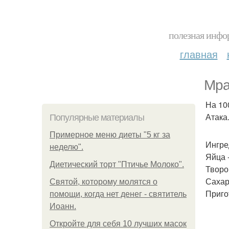
полезная инфор
главная
Мра
На 100
Атака
Популярные материалы
Примерное меню диеты "5 кг за
Ингре
неделю".
Яйца -
Диетический торт "Птичье Молоко".
Творог
Сахар
Святой, которому молятся о
Приго
помощи, когда нет денег - святитель
Иоанн.
Откройте для себя 10 лучших масок