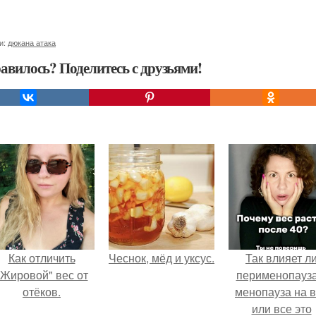
и:
дюкана атака
авилось? Поделитесь с друзьями!
Как отличить
Чеснок, мёд и уксус.
Так влияет л
"Жировой" вес от
перименопауза
отёков.
менопауза на 
или все это