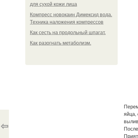
для сухой кожи лица
Компресс новокаин Димексид вода.
Техника наложения компрессов
Как сесть на продольный шпагат.
Как разогнать метаболизм.
Перем
яйца,
вылив
⇦
После
Прият