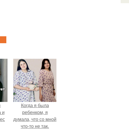
и
Когда я была
 и
ребенком, я
вес
думала, что со мной
что-то не так.