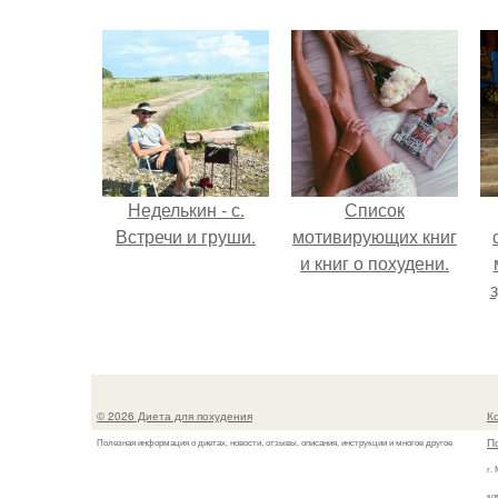
Неделькин - с.
Список
Встречи и груши.
мотивирующих книг
и книг о похудени.
© 2026 Диета для похудения
К
П
Полезная информация о диетах, новости, отзывы, описания, инструкции и многое другое
г.
ко