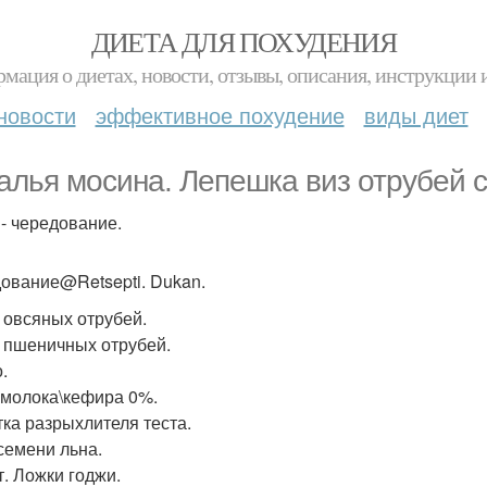
ДИЕТА ДЛЯ ПОХУДЕНИЯ
мация о диетах, новости, отзывы, описания, инструкции 
новости
эффективное похудение
виды диет
алья мосина. Лепешка виз отрубей c
 - чередование.
ование@Retsepti. Dukan.
. овсяных отрубей.
л. пшеничных отрубей.
.
 молока\кефира 0%.
ка разрыхлителя теста.
 семени льна.
ст. Ложки годжи.