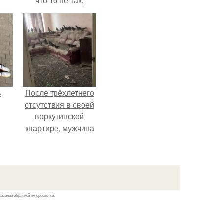
что-то не так.
ь
После трёхлетнего
отсутствия в своей
воркутинской
квартире, мужчина
вернулся и
обнаружил, что его
жилище стало
пристанищем для
стаи голубей.
казании обратной гиперссылки.