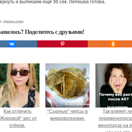
ернуть и выпекаем ещё 30 сек. Лепешка готова.
и:
дюкана атака
авилось? Поделитесь с друзьями!
Как отличить
"Сырные" чипсы в
Так влияет л
"Жировой" вес от
микроволновке.
перименопауза
отёков.
менопауза на 