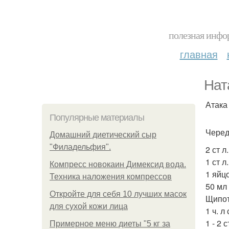
полезная инфор
главная
Нат
Атака
Популярные материалы
Черед
Домашний диетический сыр
"Филадельфия".
2 ст л
1 ст 
Компресс новокаин Димексид вода.
1 яйцо
Техника наложения компрессов
50 мл
Откройте для себя 10 лучших масок
Щипот
для сухой кожи лица
1 ч. л
1 - 2 
Примерное меню диеты "5 кг за