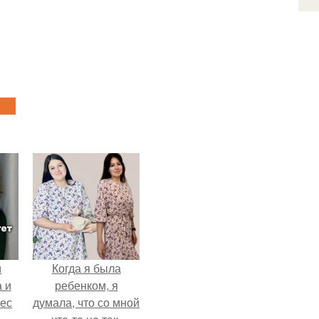
и
Когда я была
 и
ребенком, я
вес
думала, что со мной