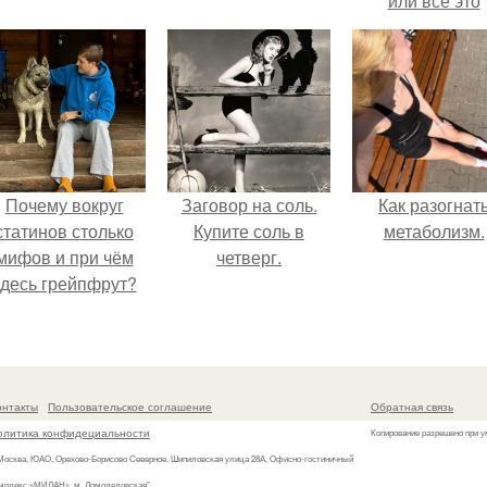
или все это
ерунда?
Почему вокруг
Заговор на соль.
Как разогнат
статинов столько
Купите соль в
метаболизм.
мифов и при чём
четверг.
здесь грейпфрут?
онтакты
Пользовательское соглашение
Обратная связь
олитика конфидециальности
Копирование разрешено при у
 Москва, ЮАО, Орехово-Борисово Северное, Шипиловская улица 28А, Офисно-гостиничный
мплекс «МИЛАН», м. Домодедовская"