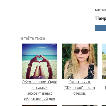
Категори
Понр
Читайте также
Обертывание. Одно
Как отличить
из самых
"Жировой" вес от
эффективных
отёков.
обертываний для
похудения бедер и