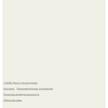
инвалида из-за бесконтрольного использования мази.
Виктория галустян, бывшая жена юмориста Михаила
галустяна, рассказала о неожиданных последствиях
развода.
© 2026 Диета для похудения
Контакты
Пользовательское соглашение
Политика конфидециальности
Обратная связь