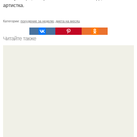
артистка.
Категории:
похудение за неделю
,
диета на месяц
Читайте также
Список продуктов на одного человека. Список продуктов
на неделю (две) на 1 человека.