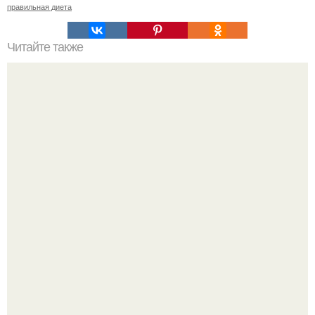
правильная диета
Читайте также
Особенности женского фитнеса.
Как отличить "Жировой" вес от отёков.