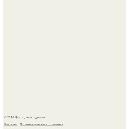
После трёхлетнего отсутствия в своей воркутинской
квартире, мужчина вернулся и обнаружил, что его
жилище стало пристанищем для стаи голубей.
Синдром красной кожи: британец превратил себя в
инвалида из-за бесконтрольного использования мази.
© 2026 Диета для похудения
Контакты
Пользовательское соглашение