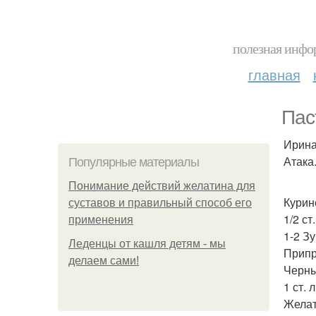
полезная инфор
главная
Пас
Ирина
Атака
Популярные материалы
Понимание действий желатина для
Курино
суставов и правильный способ его
1/2 ст
применения
1-2 Зу
Леденцы от кашля детям - мы
Припр
делаем сами!
Черны
1 ст. 
Желат