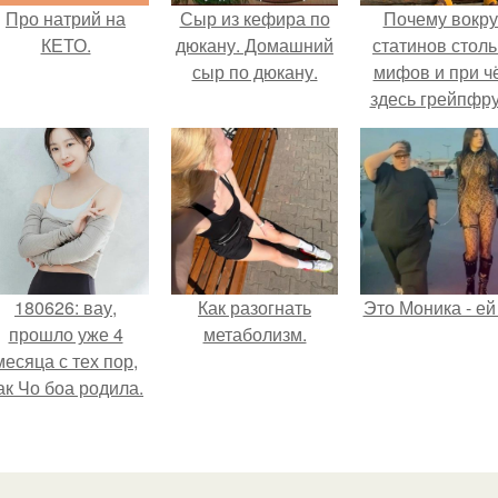
Про натрий на
Сыр из кефира по
Почему вокру
КЕТО.
дюкану. Домашний
статинов столь
сыр по дюкану.
мифов и при ч
здесь грейпфр
180626: вау,
Как разогнать
Это Моника - ей
прошло уже 4
метаболизм.
месяца с тех пор,
ак Чо боа родила.