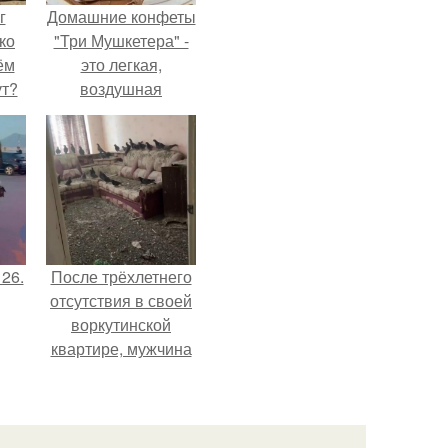
г
Домашние конфеты
ко
"Три Мушкетера" -
ём
это легкая,
ут?
воздушная
шоколадная нуга,
покрытая
молочным
шоколадом.
 26.
После трёхлетнего
отсутствия в своей
воркутинской
квартире, мужчина
вернулся и
обнаружил, что его
жилище стало
пристанищем для