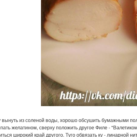
у вынуть из соленой воды, хорошо обсушить бумажными по
пать желатином, сверху положить другое Филе - "Валетиком
иться широкий край другого. Туго обвязать ку - линарной н