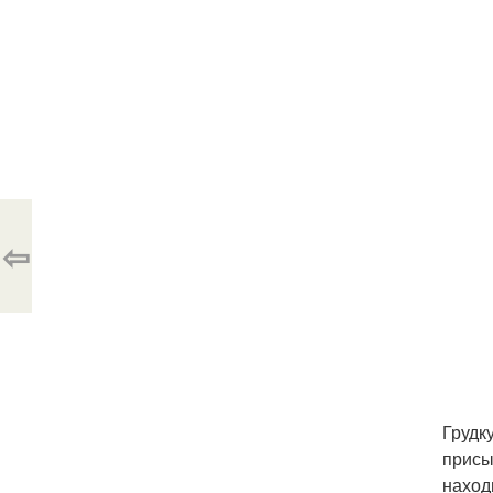
⇦
Грудк
присы
наход