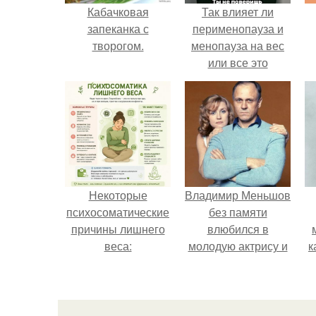
Кабачковая
Так влияет ли
запеканка с
перименопауза и
творогом.
менопауза на вес
или все это
ерунда?
Некоторые
Владимир Меньшов
психосоматические
без памяти
причины лишнего
влюбился в
веса:
молодую актрису и
к
даже решил уйти от
алентовой ради
неё.