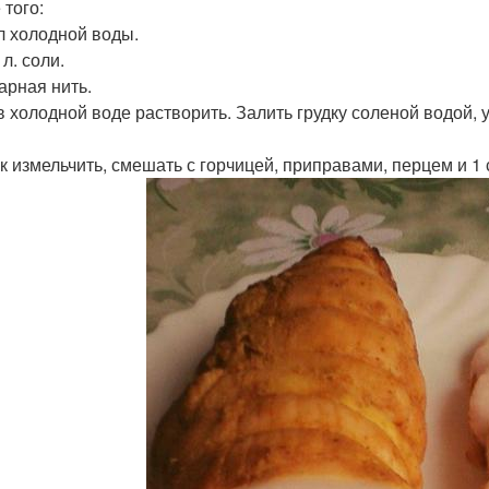
 того:
л холодной воды.
 л. соли.
арная нить.
в холодной воде растворить. Залить грудку соленой водой, у
к измельчить, смешать с горчицей, приправами, перцем и 1 с