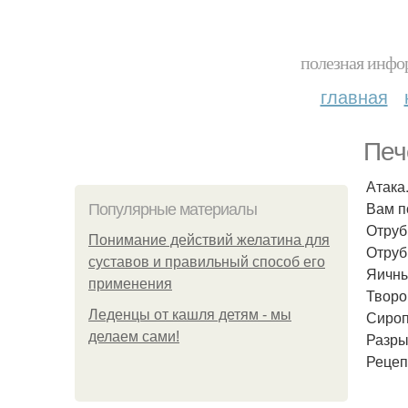
полезная инфор
главная
Печ
Атака
Вам п
Популярные материалы
Отруб
Понимание действий желатина для
Отруби
суставов и правильный способ его
Яичны
применения
Творо
Леденцы от кашля детям - мы
Сироп 
делаем сами!
Разры
Рецеп