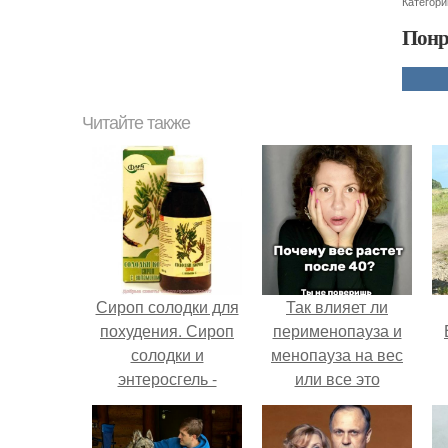
Категори
Понр
Читайте также
Сироп солодки для
Так влияет ли
похудения. Сироп
перименопауза и
солодки и
менопауза на вес
энтеросгель -
или все это
чистка
ерунда?
лимфосистемы.