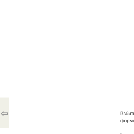
⇦
Взбит
формы