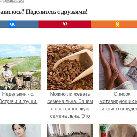
и:
дюкана атака
авилось? Поделитесь с друзьями!
Неделькин - с.
Можно ли жевать
Список
Встречи и груши.
семена льна. Зачем
мотивирующих к
я постоянно жую
и книг о похуде
семена льна. Это
должен знать
каждый, особенно