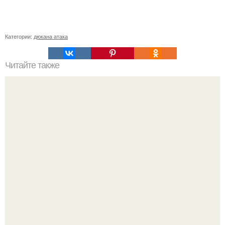
Категории:
дюкана атака
Читайте также
Печенье по Дюкану рецепты. Творожное печенье по
Дюкану.