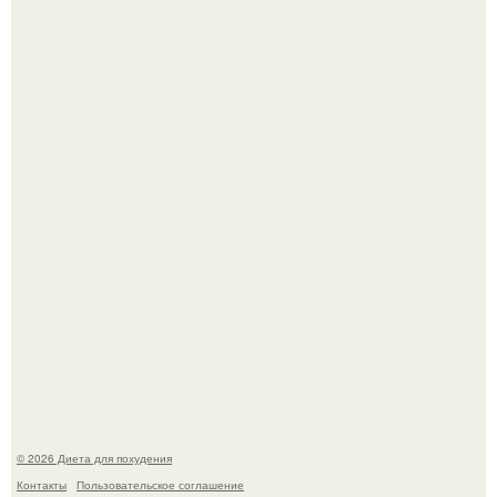
После трёхлетнего отсутствия в своей воркутинской
квартире, мужчина вернулся и обнаружил, что его
жилище стало пристанищем для стаи голубей.
Синдром красной кожи: британец превратил себя в
инвалида из-за бесконтрольного использования мази.
© 2026 Диета для похудения
Контакты
Пользовательское соглашение