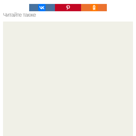
Читайте также
Бывает, что работать надо, а сил нет. Энергии нет. Вот
несколько советов как стать бодрее. 1. Зеленый чай 1
долька лимона 1 чайная ложка меда.