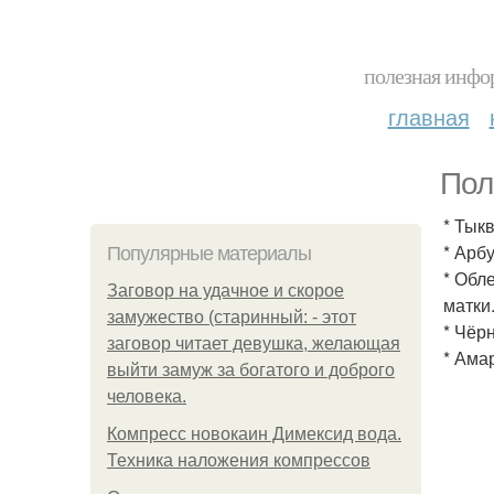
полезная инфор
главная
Пол
* Тык
* Арб
Популярные материалы
* Обл
Заговор на удачное и скорое
матки
замужество (старинный: - этот
* Чёр
заговор читает девушка, желающая
* Ама
выйти замуж за богатого и доброго
человека.
Компресс новокаин Димексид вода.
Техника наложения компрессов