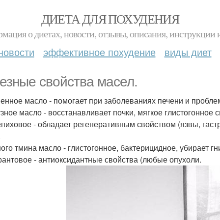
ДИЕТА ДЛЯ ПОХУДЕНИЯ
мация о диетах, новости, отзывы, описания, инструкции 
новости
эффективное похудение
виды диет
езные свойства масел.
венное масло - помогает при заболеваниях печени и проблем
узное масло - восстанавливает почки, мягкое глистогонное с
епиховое - обладает регенеративным свойством (язвы, гаст
.
ного тмина масло - глистогонное, бактерицидное, убирает гн
рантовое - антиоксидантные свойства (любые опухоли.