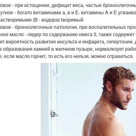
ровое - при истощении, дефицит веса, частые бронхолегочн
жутное - богато витаминами а, в и Е. витамины A и E усваив
астворимыми (B - водорастворимый.
товое - бронхолегочные патологии, при воспалительных пр
яное масло - лидер по содержанию омега 3, также содержит 
ет вероятность развития инсульта и инфаркта, гипертонии,
в образования камней в желчном пузыре, нормализует раб
, если масло горчит, то есть его нельзя, можно отравиться.