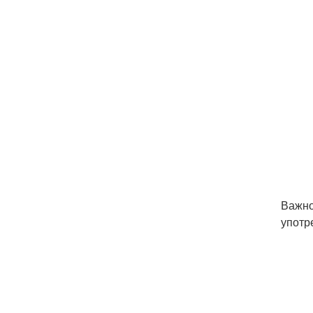
Важно
употр