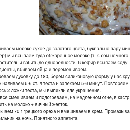
иваем молоко сухое до золотого цвета, буквально пару мин
ер) мы всыпаем туда обжаренное молоко (т. к. сом немного 
аститель и взбить до однородности. В кефир всыпаем соду
диенты, вбиваем яйца и перемешиваем.
реваем духовку до 180, берём силиконовую форму у нас кру
 наливаем 5-6 ст. л теста и запекаем 5-6 минут. Повторяем 
ось 2 ложки теста, мы выпекли для украшения.
 все смешиваем и подогреваем, на медленном огне, в кастр
ить на молоко + яичный желток.
ьчаем 70 г грецкого ореха и вмешиваем в крем. Промазыв
ильник на ночь. Приятного аппетита!