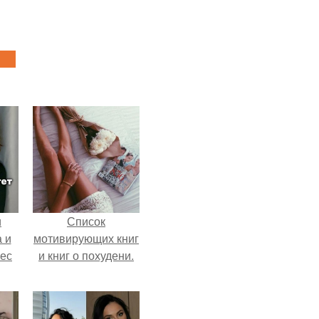
и
Список
 и
мотивирующих книг
вес
и книг о похудени.