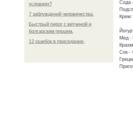
Сода -
условиях?
Подсла
7 заблуждений человечества.
Крем:
Быстрый пирог с ветчиной и
Йогур
болгарским перцем.
Мед - 
12 ошибок в приседании.
Крахма
Сок - 
Грецки
Приго