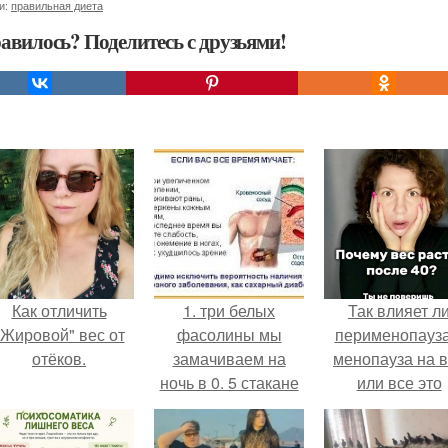
и:
правильная диета
авилось? Поделитесь с друзьями!
Как отличить
1. три белых
Так влияет л
"Жировой" вес от
фасолины мы
перименопауза
отёков.
замачиваем на
менопауза на 
ночь в 0. 5 стакане
или все это
холодной
ерунда?
кипяченой воды.