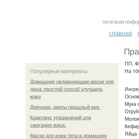
полезная инфор
главная
Пра
ПП, Ф
На 100
Популярные материалы
Домашние увлажняющие маски для
Ингре
лица: простой способ улучшить
Основ
кожу
Мука 
Девушки, диеты прошлый век.
Отруби
Комплекс упражнений для
Молоко
сжигания жира.
Кефир
Яйца -
Маски для кожи тела в домашних