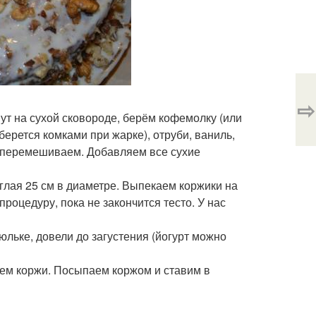
⇨
ут на сухой сковороде, берём кофемолку (или
берется комками при жарке), отруби, ваниль,
, перемешиваем. Добавляем все сухие
глая 25 см в диаметре. Выпекаем коржики на
процедуру, пока не закончится тесто. У нас
юльке, довели до загустения (йогурт можно
аем коржи. Посыпаем коржом и ставим в