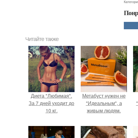
Категори
Понр
Читайте также
Диета "Любимая".
Метабуст нужен не
За 7 дней уходит до
"Идеальным", а
10 кг.
живым людям.