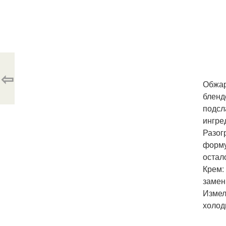
⇦
Обжар
бленд
подсл
ингре
Разог
форму
остал
Крем:
замен
Измел
холод