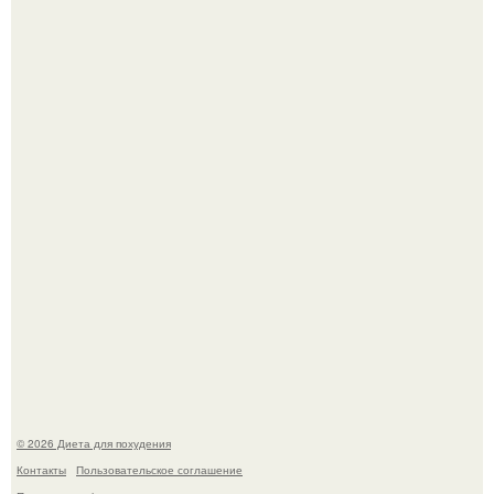
После трёхлетнего отсутствия в своей воркутинской
квартире, мужчина вернулся и обнаружил, что его
жилище стало пристанищем для стаи голубей.
Виктория галустян, бывшая жена юмориста Михаила
галустяна, рассказала о неожиданных последствиях
развода.
© 2026 Диета для похудения
Контакты
Пользовательское соглашение